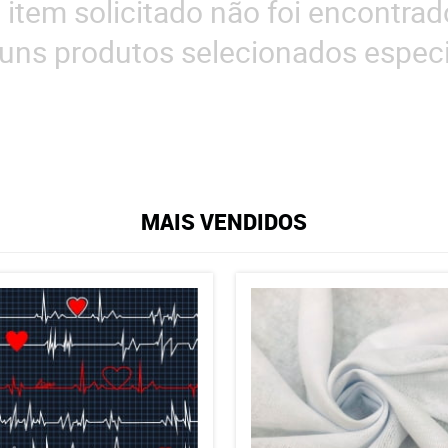
 item solicitado não foi encontrad
uns produtos selecionados especi
MAIS VENDIDOS