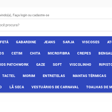
vindo(a),
Faça login
ou
cadastre-se
AFETÁ
GABARDINE
JEANS
SARJA
VISCOSES
AT
OS
CETIM
CHITA
MICROFIBRA
CREPES
BENGAL
IOS PATCHWORK
GAZE
SOFT
VISCOLINHO
RIPIST
TACTEL
MORIM
ENTRETELAS
MANTAS TÉRMICAS
O
LÃ SECA
VESTUÁRIOS DE CARNAVAL
TOALHAS DE 