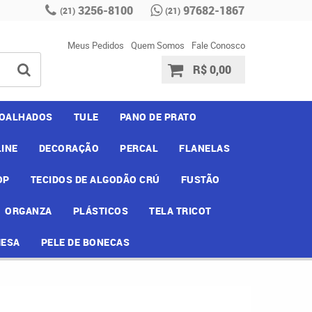
3256-8100
97682-1867
(21)
(21)
Meus Pedidos
Quem Somos
Fale Conosco
R$ 0,00
OALHADOS
TULE
PANO DE PRATO
INE
DECORAÇÃO
PERCAL
FLANELAS
OP
TECIDOS DE ALGODÃO CRÚ
FUSTÃO
ORGANZA
PLÁSTICOS
TELA TRICOT
MESA
PELE DE BONECAS