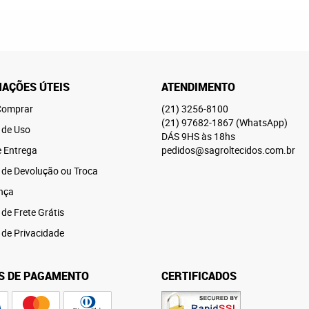
AÇÕES ÚTEIS
ATENDIMENTO
omprar
(21)
3256-8100
(21)
97682-1867
(WhatsApp)
 de Uso
DÁS 9HS às 18hs
e Entrega
pedidos@sagroltecidos.com.br
a de Devolução ou Troca
nça
 de Frete Grátis
a de Privacidade
S DE PAGAMENTO
CERTIFICADOS