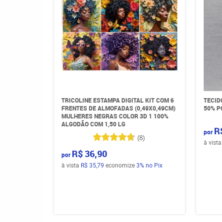
TRICOLINE ESTAMPA DIGITAL KIT COM 6
TECID
FRENTES DE ALMOFADAS (0,49X0,49CM)
50% P
MULHERES NEGRAS COLOR 3D 1 100%
ALGODÃO COM 1,50 LG
R
por
(8)
à vist
R$ 36,90
por
à vista
R$ 35,79
economize
3%
no Pix