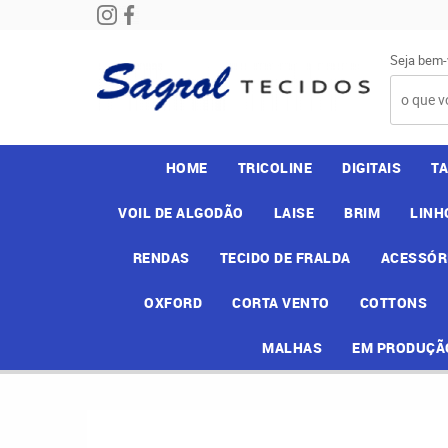
Seja bem-
HOME
TRICOLINE
DIGITAIS
T
VOIL DE ALGODÃO
LAISE
BRIM
LINH
RENDAS
TECIDO DE FRALDA
ACESSÓR
OXFORD
CORTA VENTO
COTTONS
MALHAS
EM PRODUÇÃ