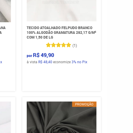
ANA
TECIDO ATOALHADO FELPUDO BRANCO
A
100% ALGODÃO GRAMATURA 292,17 G/M²
COM 1,50 DE LG
(1)
R$ 49,90
por
ix
à vista
R$ 48,40
economize
3%
no Pix
PROMOÇÃO