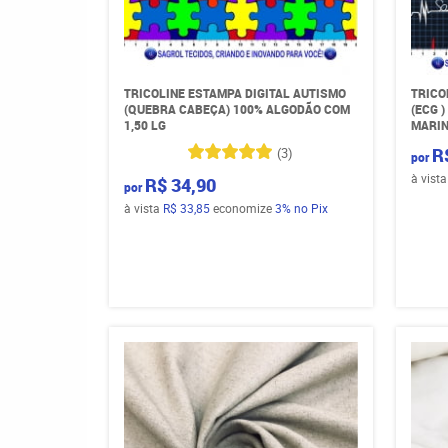
TRICOLINE ESTAMPA DIGITAL AUTISMO
TRICO
(QUEBRA CABEÇA) 100% ALGODÃO COM
(ECG 
1,50 LG
MARIN
R
(3)
por
à vist
R$ 34,90
por
à vista
R$ 33,85
economize
3%
no Pix