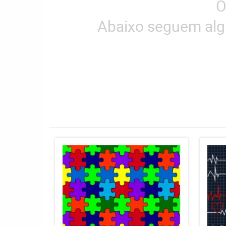
O
Abaixo seguem alg