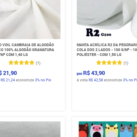
O VOIL CAMBRAIA DE ALGODÃO
MANTA ACRÍLICA R2 DA PEGORARI
O 100% ALGODÃO GRAMATURA
COLA DOS 2 LADOS - 100 G/M² - 1
/M² COM 1,40 LG
POLIÉSTER - COM 1,50 LG
(1)
(1)
$ 21,90
R$ 43,90
por
a
R$ 21,24
economize
3%
no Pix
à vista
R$ 42,58
economize
3%
no P