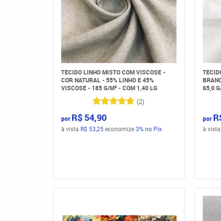
TECIDO LINHO MISTO COM VISCOSE -
TECID
COR NATURAL - 55% LINHO E 45%
BRANC
VISCOSE - 185 G/M² - COM 1,40 LG
65,0 G
(2)
R$ 54,90
R
por
por
à vista
R$ 53,25
economize
3%
no Pix
à vist