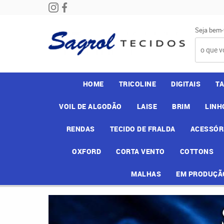
Seja bem-
HOME
TRICOLINE
DIGITAIS
T
VOIL DE ALGODÃO
LAISE
BRIM
LINH
RENDAS
TECIDO DE FRALDA
ACESSÓR
OXFORD
CORTA VENTO
COTTONS
MALHAS
EM PRODUÇÃ