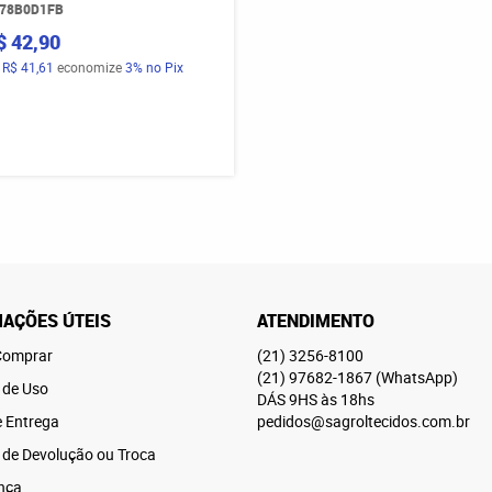
78B0D1FB
$ 42,90
a
R$ 41,61
economize
3%
no Pix
AÇÕES ÚTEIS
ATENDIMENTO
omprar
(21)
3256-8100
(21)
97682-1867
(WhatsApp)
 de Uso
DÁS 9HS às 18hs
e Entrega
pedidos@sagroltecidos.com.br
a de Devolução ou Troca
nça