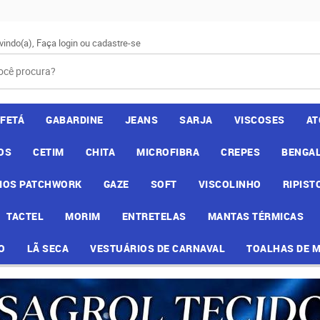
vindo(a),
Faça login
ou
cadastre-se
AFETÁ
GABARDINE
JEANS
SARJA
VISCOSES
AT
OS
CETIM
CHITA
MICROFIBRA
CREPES
BENGAL
IOS PATCHWORK
GAZE
SOFT
VISCOLINHO
RIPIST
TACTEL
MORIM
ENTRETELAS
MANTAS TÉRMICAS
O
LÃ SECA
VESTUÁRIOS DE CARNAVAL
TOALHAS DE 