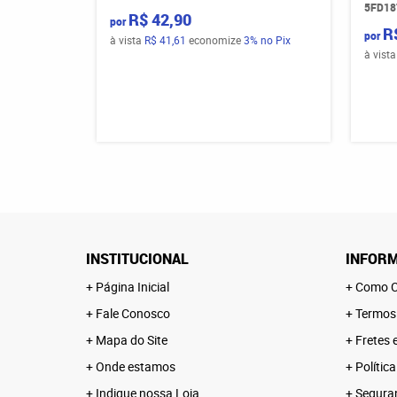
5FD18
R$ 42,90
por
R
por
à vista
R$ 41,61
economize
3%
no Pix
à vist
INSTITUCIONAL
INFORM
Página Inicial
Como C
Fale Conosco
Termos
Mapa do Site
Fretes 
Onde estamos
Polític
Indique nossa Loja
Segura