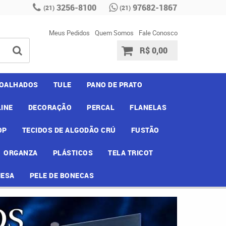
3256-8100
97682-1867
(21)
(21)
Meus Pedidos
Quem Somos
Fale Conosco
R$ 0,00
OALHADOS
TULE
PANO DE PRATO
INE
DECORAÇÃO
PERCAL
FLANELAS
OP
TECIDOS DE ALGODÃO CRÚ
FUSTÃO
ORGANZA
PLÁSTICOS
TELA TRICOT
MESA
PELE DE BONECAS