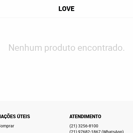
LOVE
Nenhum produto encontrado.
AÇÕES ÚTEIS
ATENDIMENTO
omprar
(21)
3256-8100
(21)
97682-1867
(WhatsApp)