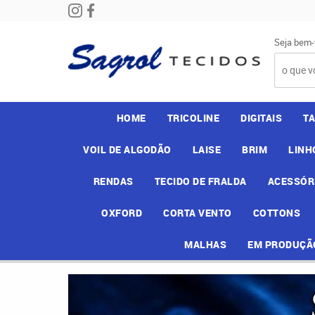
Seja bem-
HOME
TRICOLINE
DIGITAIS
T
VOIL DE ALGODÃO
LAISE
BRIM
LINH
RENDAS
TECIDO DE FRALDA
ACESSÓR
OXFORD
CORTA VENTO
COTTONS
MALHAS
EM PRODUÇÃ