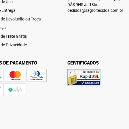
 de Uso
DÁS 9HS às 18hs
e Entrega
pedidos@sagroltecidos.com.br
a de Devolução ou Troca
nça
 de Frete Grátis
a de Privacidade
S DE PAGAMENTO
CERTIFICADOS