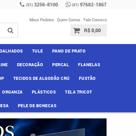
3256-8100
97682-1867
(21)
(21)
Meus Pedidos
Quem Somos
Fale Conosco
R$ 0,00
OALHADOS
TULE
PANO DE PRATO
INE
DECORAÇÃO
PERCAL
FLANELAS
OP
TECIDOS DE ALGODÃO CRÚ
FUSTÃO
ORGANZA
PLÁSTICOS
TELA TRICOT
MESA
PELE DE BONECAS