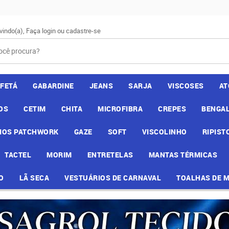
vindo(a),
Faça login
ou
cadastre-se
AFETÁ
GABARDINE
JEANS
SARJA
VISCOSES
AT
OS
CETIM
CHITA
MICROFIBRA
CREPES
BENGAL
IOS PATCHWORK
GAZE
SOFT
VISCOLINHO
RIPIST
TACTEL
MORIM
ENTRETELAS
MANTAS TÉRMICAS
O
LÃ SECA
VESTUÁRIOS DE CARNAVAL
TOALHAS DE 