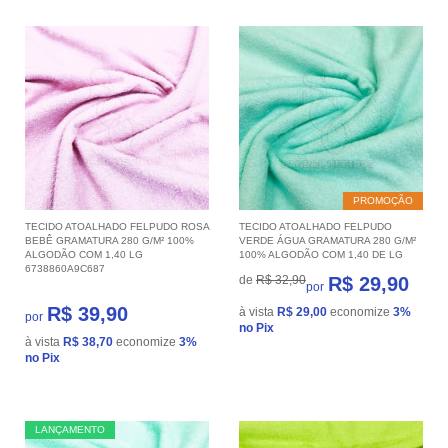
PROMOÇÃO
TECIDO ATOALHADO FELPUDO ROSA
TECIDO ATOALHADO FELPUDO
BEBÊ GRAMATURA 280 G/M² 100%
VERDE ÁGUA GRAMATURA 280 G/M²
ALGODÃO COM 1,40 LG
100% ALGODÃO COM 1,40 DE LG
6738860A9C687
de
R$ 32,90
R$ 29,90
por
R$ 39,90
à vista
R$ 29,00
economize
3%
por
no Pix
à vista
R$ 38,70
economize
3%
no Pix
LANÇAMENTO