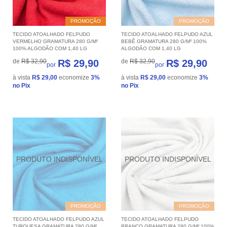
PROMOÇÃO
PROMOÇÃO
TECIDO ATOALHADO FELPUDO
TECIDO ATOALHADO FELPUDO AZUL
VERMELHO GRAMATURA 280 G/M²
BEBÊ GRAMATURA 280 G/M² 100%
100% ALGODÃO COM 1,40 LG
ALGODÃO COM 1,40 LG
de
R$ 32,90
R$ 29,90
de
R$ 32,90
R$ 29,90
por
por
à vista
R$ 29,00
economize
3%
à vista
R$ 29,00
economize
3%
no Pix
no Pix
PROMOÇÃO
PROMOÇÃO
TECIDO ATOALHADO FELPUDO AZUL
TECIDO ATOALHADO FELPUDO
TURQUESA GRAMATURA 280 G/M²
BRANCO GRAMATURA 280 G/M² 100%