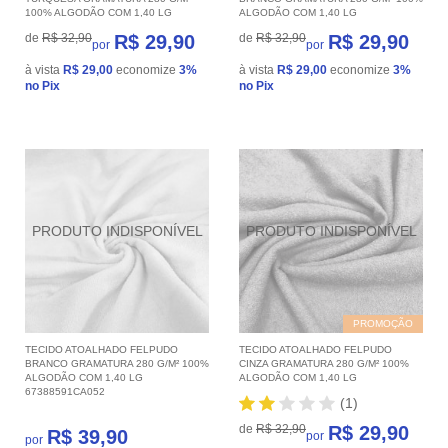
100% ALGODÃO COM 1,40 LG
ALGODÃO COM 1,40 LG
de
R$ 32,90
R$ 29,90
de
R$ 32,90
R$ 29,90
por
por
à vista
R$ 29,00
economize
3%
à vista
R$ 29,00
economize
3%
no Pix
no Pix
PROMOÇÃO
TECIDO ATOALHADO FELPUDO
TECIDO ATOALHADO FELPUDO
BRANCO GRAMATURA 280 G/M² 100%
CINZA GRAMATURA 280 G/M² 100%
ALGODÃO COM 1,40 LG
ALGODÃO COM 1,40 LG
67388591CA052
(1)
de
R$ 32,90
R$ 29,90
R$ 39,90
por
por