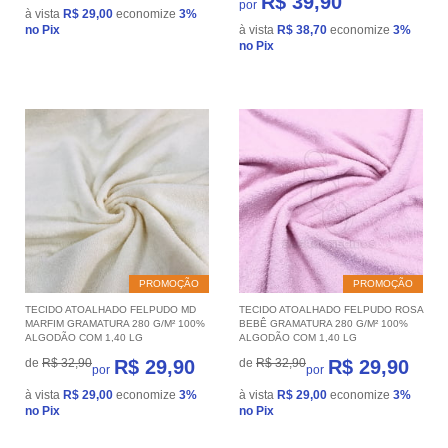
R$ 39,90
por
à vista
R$ 29,00
economize
3%
no Pix
à vista
R$ 38,70
economize
3%
no Pix
PROMOÇÃO
PROMOÇÃO
TECIDO ATOALHADO FELPUDO MD
TECIDO ATOALHADO FELPUDO ROSA
MARFIM GRAMATURA 280 G/M² 100%
BEBÊ GRAMATURA 280 G/M² 100%
ALGODÃO COM 1,40 LG
ALGODÃO COM 1,40 LG
de
R$ 32,90
R$ 29,90
de
R$ 32,90
R$ 29,90
por
por
à vista
R$ 29,00
economize
3%
à vista
R$ 29,00
economize
3%
no Pix
no Pix