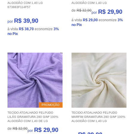
ALGODÃO COM 1,40 LG
ALGODÃO COM 1,40 LG
673883F114F57
de
R$ 32,90
R$ 29,90
por
R$ 39,90
à vista
R$ 29,00
economize
3%
por
no Pix
à vista
R$ 38,70
economize
3%
no Pix
PROMOÇÃO
TECIDO ATOALHADO FELPUDO
TECIDO ATOALHADO FELPUDO
LILÁS GRAMATURA 280 G/M² 100%
MARFIM GRAMATURA 280 G/M² 100%
ALGODÃO COM 1,40 DE LG
ALGODÃO COM 1,40 LG
de
R$ 32,90
R$ 29,90
por