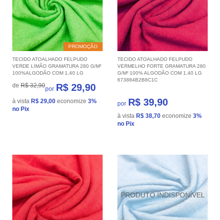
PROMOÇÃO
TECIDO ATOALHADO FELPUDO
TECIDO ATOALHADO FELPUDO
VERDE LIMÃO GRAMATURA 280 G/M²
VERMELHO FORTE GRAMATURA 280
100%ALGODÃO COM 1,40 LG
G/M² 100% ALGODÃO COM 1,40 LG
673884B2B8C1C
de
R$ 32,90
R$ 29,90
por
R$ 39,90
à vista
R$ 29,00
economize
3%
por
no Pix
à vista
R$ 38,70
economize
3%
no Pix