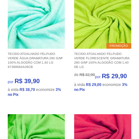
PROMOÇÃO
TECIDO ATOALHADO FELPUDO
TECIDO ATOALHADO FELPUDO
VERDE ÁGUA GRAMATURA 280 G/M²
VERDE FLORESCENTE GRAMATURA
100% ALGODÃO COM 1,40 LG
280 G/M² 100% ALGODÃO COM 1,40
67388684A39CB
DE LG
de
R$ 32,90
R$ 29,90
por
R$ 39,90
por
à vista
R$ 29,00
economize
3%
à vista
R$ 38,70
economize
3%
no Pix
no Pix