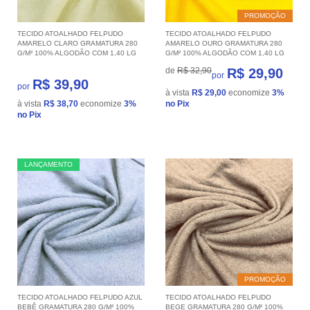
PROMOÇÃO
TECIDO ATOALHADO FELPUDO
TECIDO ATOALHADO FELPUDO
AMARELO CLARO GRAMATURA 280
AMARELO OURO GRAMATURA 280
G/M² 100% ALGODÃO COM 1,40 LG
G/M² 100% ALGODÃO COM 1,40 LG
de
R$ 32,90
R$ 29,90
por
R$ 39,90
por
à vista
R$ 29,00
economize
3%
à vista
R$ 38,70
economize
3%
no Pix
no Pix
LANÇAMENTO
PROMOÇÃO
TECIDO ATOALHADO FELPUDO AZUL
TECIDO ATOALHADO FELPUDO
BEBÊ GRAMATURA 280 G/M² 100%
BEGE GRAMATURA 280 G/M² 100%