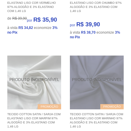
ELASTANO LISO COR VERMELHO
ELASTANO LISO COR CHUMBO 97%
97% ALGODÃO E 3% ELASTANO
ALGODÃO E 3% ELASTANO COM
COM 1,46 LG
1,46 LG
de
R$ 39,90
R$ 35,90
por
R$ 39,90
por
à vista
R$ 34,82
economize
3%
no Pix
à vista
R$ 38,70
economize
3%
no Pix
PROMOÇÃO
PROMOÇÃO
TECIDO COTTON SATIN / SARJA COM
TECIDO COTTON SATIN / SARJA COM
ELASTANO LISO COR MARFIM 97%
ELASTANO LISO COR MARINHO 97%
ALGODÃO E 3% ELASTANO COM
ALGODÃO E 3% ELASTANO COM
1,46 LG
1,46 LG