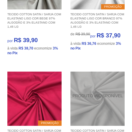
PROMOÇÃO
TECIDO COTTON SATIN / SARJA COM
TECIDO COTTON SATIN / SARJA COM
ELASTANO LISO COR BEGE 97%
ELASTANO LISO COR BRANCO 97%
ALGODÃO E 3% ELASTANO COM
ALGODÃO E 3% ELASTANO COM
1,46 LG
1,46 LG
de
R$ 39,90
R$ 37,90
por
R$ 39,90
por
à vista
R$ 36,76
economize
3%
à vista
R$ 38,70
economize
3%
no Pix
no Pix
PROMOÇÃO
TECIDO COTTON SATIN / SARJA COM
TECIDO COTTON SATIN / SARJA COM