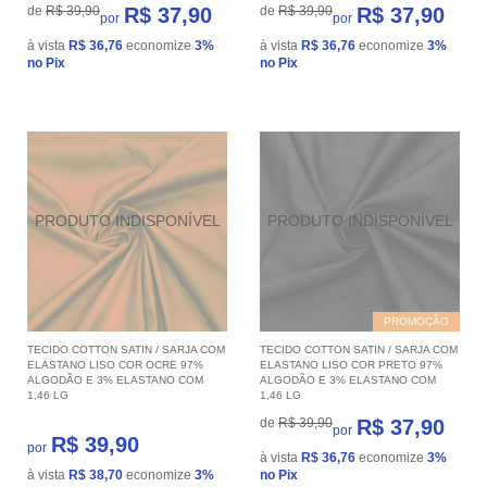
de
R$ 39,90
R$ 37,90
de
R$ 39,90
R$ 37,90
por
por
à vista
R$ 36,76
economize
3%
à vista
R$ 36,76
economize
3%
no Pix
no Pix
PROMOÇÃO
TECIDO COTTON SATIN / SARJA COM
TECIDO COTTON SATIN / SARJA COM
ELASTANO LISO COR OCRE 97%
ELASTANO LISO COR PRETO 97%
ALGODÃO E 3% ELASTANO COM
ALGODÃO E 3% ELASTANO COM
1,46 LG
1,46 LG
de
R$ 39,90
R$ 37,90
por
R$ 39,90
por
à vista
R$ 36,76
economize
3%
à vista
R$ 38,70
economize
3%
no Pix