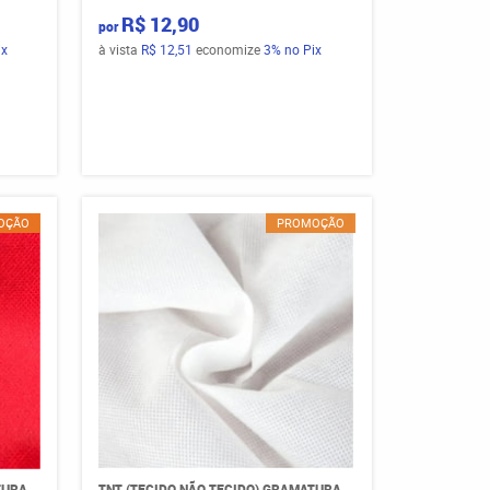
R$ 12,90
por
ix
à vista
R$ 12,51
economize
3%
no Pix
OÇÃO
PROMOÇÃO
TURA
TNT (TECIDO NÃO TECIDO) GRAMATURA