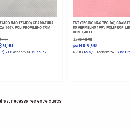
TECIDO NÃO TECIDO) GRAMATURA
TNT (TECIDO NÃO TECIDO) GRAMA
NZA 100% POLIPROPILENO COM
80 VERMELHO 100% POLIPROPILE
G
COM 1,40 LG
10,90
de
R$ 10,90
$ 9,90
R$ 9,90
por
a
R$ 9,60
economize
3%
no Pix
à vista
R$ 9,60
economize
3%
no Pix
eiras, necessaires entre outros.