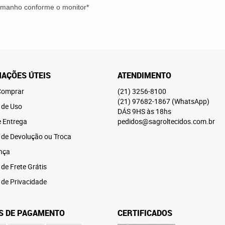
tamanho conforme o monitor*
AÇÕES ÚTEIS
ATENDIMENTO
omprar
(21)
3256-8100
(21)
97682-1867
(WhatsApp)
 de Uso
DÁS 9HS às 18hs
e Entrega
pedidos@sagroltecidos.com.br
a de Devolução ou Troca
nça
 de Frete Grátis
a de Privacidade
S DE PAGAMENTO
CERTIFICADOS