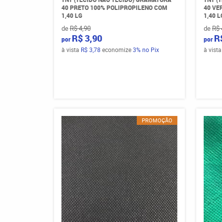
40 PRETO 100% POLIPROPILENO COM
40 VE
1,40 LG
1,40 L
de
R$ 4,90
de
R$ 
R$ 3,90
R
por
por
à vista
R$ 3,78
economize
3%
no Pix
à vist
PROMOÇÃO