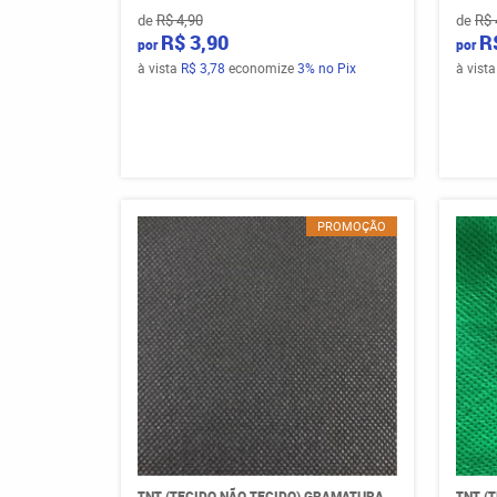
de
R$ 4,90
de
R$ 
R$ 3,90
R
por
por
à vista
R$ 3,78
economize
3%
no Pix
à vist
PROMOÇÃO
TNT (TECIDO NÃO TECIDO) GRAMATURA
TNT (