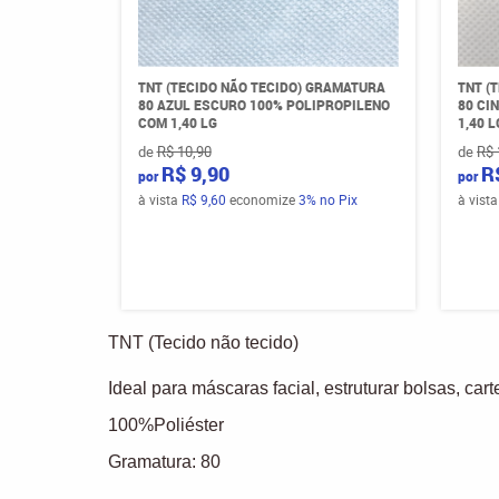
TNT (TECIDO NÃO TECIDO) GRAMATURA
TNT (
80 AZUL ESCURO 100% POLIPROPILENO
80 CI
COM 1,40 LG
1,40 L
de
R$ 10,90
de
R$ 
R$ 9,90
R
por
por
à vista
R$ 9,60
economize
3%
no Pix
à vist
TNT (Tecido não tecido)
Ideal para máscaras facial, estruturar bolsas, cart
100%Poliéster
Gramatura: 80