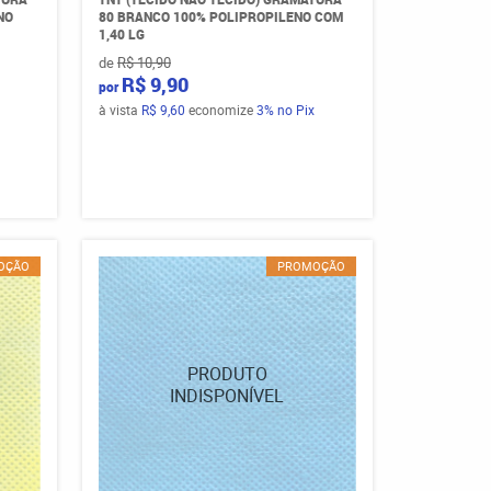
NO
80 BRANCO 100% POLIPROPILENO COM
1,40 LG
de
R$ 10,90
R$ 9,90
por
à vista
R$ 9,60
economize
3%
no Pix
OÇÃO
PROMOÇÃO