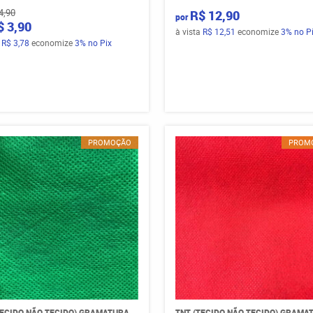
4,90
R$ 12,90
por
$ 3,90
à vista
R$ 12,51
economize
3%
no P
a
R$ 3,78
economize
3%
no Pix
PROMOÇÃO
PROM
TECIDO NÃO TECIDO) GRAMATURA
TNT (TECIDO NÃO TECIDO) GRAMA