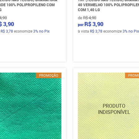
RDE 100% POLIPROPILENO COM
40 VERMELHO 100% POLIPROPILE
G
COM 1,40 LG
4,90
de
R$ 4,90
$ 3,90
R$ 3,90
por
a
R$ 3,78
economize
3%
no Pix
à vista
R$ 3,78
economize
3%
no Pix
PROMOÇÃO
PROM