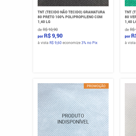
TNT (TECIDO NÃO TECIDO) GRAMATURA
TNT (
80 PRETO 100% POLIPROPILENO COM
80 VE
1,40 LG
1,40 L
de
R$ 10,90
de
R$ 
R$ 9,90
R
por
por
à vista
R$ 9,60
economize
3%
no Pix
à vist
PROMOÇÃO