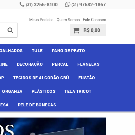
3256-8100
97682-1867
(21)
(21)
Meus Pedidos
Quem Somos
Fale Conosco
R$ 0,00
OALHADOS
TULE
PANO DE PRATO
INE
DECORAÇÃO
PERCAL
FLANELAS
OP
TECIDOS DE ALGODÃO CRÚ
FUSTÃO
ORGANZA
PLÁSTICOS
TELA TRICOT
MESA
PELE DE BONECAS