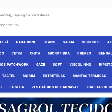
vindo(a),
Faça login
ou
cadastre-se
AFETÁ
GABARDINE
JEANS
SARJA
VISCOSES
AT
OS
CETIM
CHITA
MICROFIBRA
CREPES
BENGAL
IOS PATCHWORK
GAZE
SOFT
VISCOLINHO
RIPIST
TACTEL
MORIM
ENTRETELAS
MANTAS TÉRMICAS
O
LÃ SECA
VESTUÁRIOS DE CARNAVAL
TOALHAS DE 