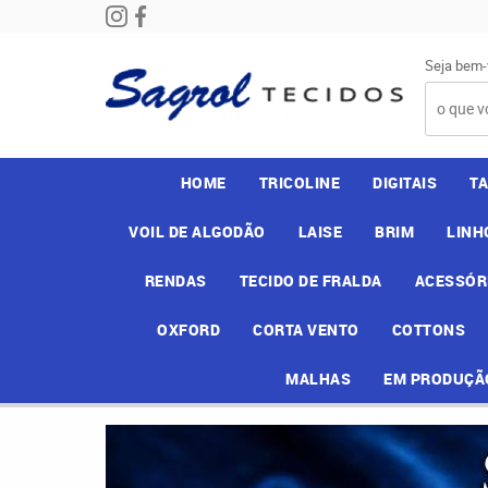
Seja bem-
HOME
TRICOLINE
DIGITAIS
T
VOIL DE ALGODÃO
LAISE
BRIM
LINH
RENDAS
TECIDO DE FRALDA
ACESSÓR
OXFORD
CORTA VENTO
COTTONS
MALHAS
EM PRODUÇÃ