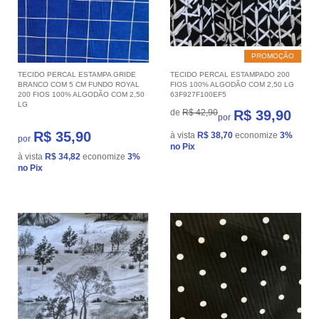
PROMOÇÃO
TECIDO PERCAL ESTAMPA GRIDE
TECIDO PERCAL ESTAMPADO 200
BRANCO COM 5 CM FUNDO ROYAL
FIOS 100% ALGODÃO COM 2,50 LG
200 FIOS 100% ALGODÃO COM 2,50
63F927F100EF5
LG
de
R$ 42,90
R$ 39,90
por
R$ 35,90
à vista
R$ 38,70
economize
3%
por
no Pix
à vista
R$ 34,82
economize
3%
no Pix