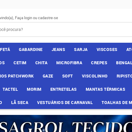
vindo(a),
Faça login
ou
cadastre-se
AFETÁ
GABARDINE
JEANS
SARJA
VISCOSES
AT
OS
CETIM
CHITA
MICROFIBRA
CREPES
BENGAL
IOS PATCHWORK
GAZE
SOFT
VISCOLINHO
RIPIST
TACTEL
MORIM
ENTRETELAS
MANTAS TÉRMICAS
O
LÃ SECA
VESTUÁRIOS DE CARNAVAL
TOALHAS DE 