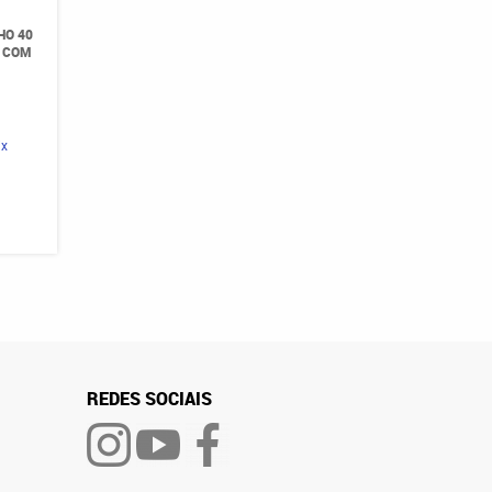
HO 40
A COM
ix
REDES SOCIAIS