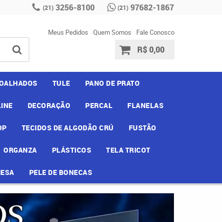
3256-8100
97682-1867
(21)
(21)
Meus Pedidos
Quem Somos
Fale Conosco
R$ 0,00
OALHADOS
TULE
PANO DE PRATO
INE
DECORAÇÃO
PERCAL
FLANELAS
OP
TECIDOS DE ALGODÃO CRÚ
FUSTÃO
ORGANZA
PLÁSTICOS
TELA TRICOT
MESA
PELE DE BONECAS