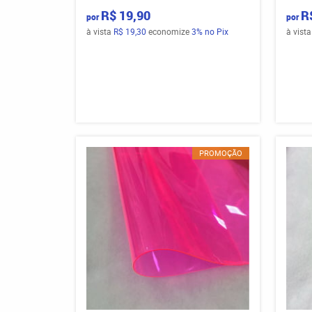
R$ 19,90
R
por
por
à vista
R$ 19,30
economize
3%
no Pix
à vist
PROMOÇÃO