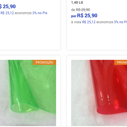
1,40 LG
$ 25,90
de
R$ 29,90
a
R$ 25,12
economize
3%
no Pix
R$ 25,90
por
à vista
R$ 25,12
economize
3%
no P
PROMOÇÃO
PROM