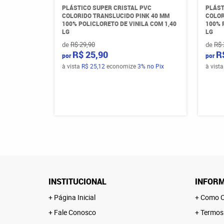
PLÁSTICO SUPER CRISTAL PVC
PLÁST
COLORIDO TRANSLUCIDO PINK 40 MM
COLOR
100% POLICLORETO DE VINILA COM 1,40
100% 
LG
LG
de
R$ 29,90
de
R$ 
R$ 25,90
R
por
por
à vista
R$ 25,12
economize
3%
no Pix
à vist
INSTITUCIONAL
INFORM
Página Inicial
Como C
Fale Conosco
Termos