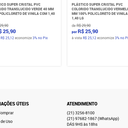
ICO SUPER CRISTAL PVC
PLÁSTICO SUPER CRISTAL PVC
IDO TRANSLUCIDO VERDE 40 MM
COLORIDO TRANSLUCIDO VERMEL
POLICLORETO DE VINILA COM 1,40
MM 100% POLICLORETO DE VINIL
1,40 LG
29,90
de
R$ 29,90
$ 25,90
R$ 25,90
por
a
R$ 25,12
economize
3%
no Pix
à vista
R$ 25,12
economize
3%
no P
AÇÕES ÚTEIS
ATENDIMENTO
omprar
(21)
3256-8100
(21)
97682-1867
(WhatsApp)
 de Uso
DÁS 9HS às 18hs