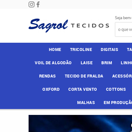
Seja bem-
HOME
TRICOLINE
DIGITAIS
T
VOIL DE ALGODÃO
LAISE
BRIM
LINH
RENDAS
TECIDO DE FRALDA
ACESSÓR
OXFORD
CORTA VENTO
COTTONS
MALHAS
EM PRODUÇÃ