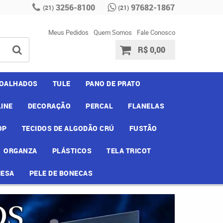
3256-8100
97682-1867
(21)
(21)
Meus Pedidos
Quem Somos
Fale Conosco
R$ 0,00
OALHADOS
TULE
PANO DE PRATO
INE
DECORAÇÃO
PERCAL
FLANELAS
OP
TECIDOS DE ALGODÃO CRÚ
FUSTÃO
ORGANZA
PLÁSTICOS
TELA TRICOT
MESA
PELE DE BONECAS