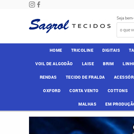
Seja bem-
HOME
TRICOLINE
DIGITAIS
T
VOIL DE ALGODÃO
LAISE
BRIM
LINH
RENDAS
TECIDO DE FRALDA
ACESSÓR
OXFORD
CORTA VENTO
COTTONS
MALHAS
EM PRODUÇÃ