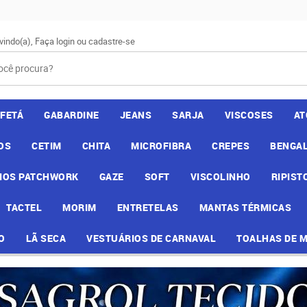
vindo(a),
Faça login
ou
cadastre-se
AFETÁ
GABARDINE
JEANS
SARJA
VISCOSES
AT
OS
CETIM
CHITA
MICROFIBRA
CREPES
BENGAL
IOS PATCHWORK
GAZE
SOFT
VISCOLINHO
RIPIST
TACTEL
MORIM
ENTRETELAS
MANTAS TÉRMICAS
O
LÃ SECA
VESTUÁRIOS DE CARNAVAL
TOALHAS DE 