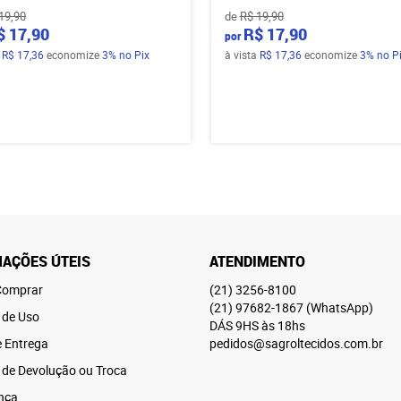
19,90
de
R$ 19,90
$ 17,90
R$ 17,90
por
a
R$ 17,36
economize
3%
no Pix
à vista
R$ 17,36
economize
3%
no P
AÇÕES ÚTEIS
ATENDIMENTO
omprar
(21)
3256-8100
(21)
97682-1867
(WhatsApp)
 de Uso
DÁS 9HS às 18hs
e Entrega
pedidos@sagroltecidos.com.br
a de Devolução ou Troca
nça