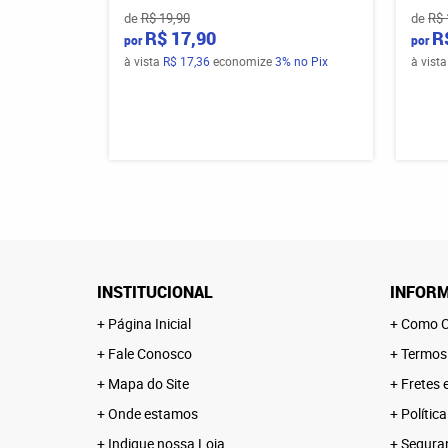
de
R$ 19,90
de
R$ 
R$ 17,90
R
por
por
à vista
R$ 17,36
economize
3%
no Pix
à vist
INSTITUCIONAL
INFORM
Página Inicial
Como C
Fale Conosco
Termos
Mapa do Site
Fretes 
Onde estamos
Polític
Indique nossa Loja
Segura