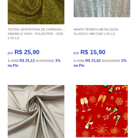
TECIDO SERPENTINA DE CARNAVAL -
MANTA TÉRMICA METALIZADA
AMARELO 100% - POLIÉSTER - COM
ALASCA 2 MM COM 1,20 LG
1,50 LG
R$ 25,90
R$ 15,90
por
por
à vista
R$ 25,12
economize
3%
à vista
R$ 15,42
economize
3%
no Pix
no Pix