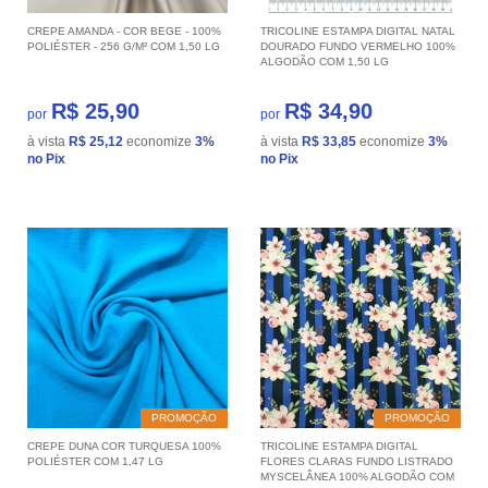
CREPE AMANDA - COR BEGE - 100%
TRICOLINE ESTAMPA DIGITAL NATAL
POLIÉSTER - 256 G/M² COM 1,50 LG
DOURADO FUNDO VERMELHO 100%
ALGODÃO COM 1,50 LG
R$ 25,90
R$ 34,90
por
por
à vista
R$ 25,12
economize
3%
à vista
R$ 33,85
economize
3%
no Pix
no Pix
PROMOÇÃO
PROMOÇÃO
CREPE DUNA COR TURQUESA 100%
TRICOLINE ESTAMPA DIGITAL
POLIÉSTER COM 1,47 LG
FLORES CLARAS FUNDO LISTRADO
MYSCELÂNEA 100% ALGODÃO COM