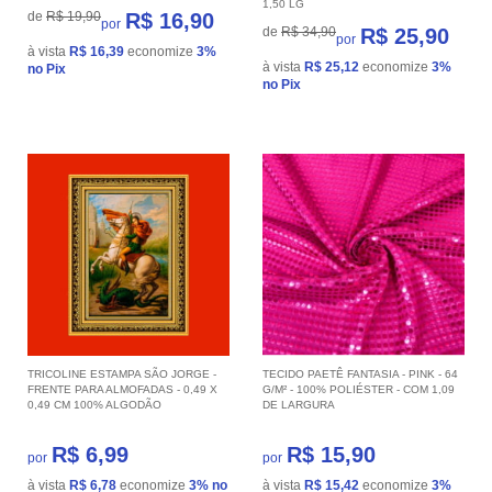
1,50 LG
de
R$ 19,90
R$ 16,90
por
de
R$ 34,90
R$ 25,90
por
à vista
R$ 16,39
economize
3%
à vista
R$ 25,12
economize
3%
no Pix
no Pix
TRICOLINE ESTAMPA SÃO JORGE -
TECIDO PAETÊ FANTASIA - PINK - 64
FRENTE PARA ALMOFADAS - 0,49 X
G/M² - 100% POLIÉSTER - COM 1,09
0,49 CM 100% ALGODÃO
DE LARGURA
R$ 6,99
R$ 15,90
por
por
à vista
R$ 6,78
economize
3%
no
à vista
R$ 15,42
economize
3%