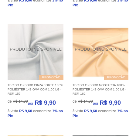
à vista
R$ 9,60
economize
3%
no
à vista
R$ 9,60
economize
3%
no
Pix
Pix
PROMOÇÃO
PROMOÇÃO
TECIDO OXFORD CINZA FORTE 100%
TECIDO OXFORD MOSTARDA 100%
POLIÉSTER 143 G/M² COM 1,50 LG -
POLIÉSTER 143 G/M² COM 1,50 LG -
REF. 157
REF. 162
de
R$ 14,90
R$ 9,90
de
R$ 14,90
R$ 9,90
por
por
à vista
R$ 9,60
economize
3%
no
à vista
R$ 9,60
economize
3%
no
Pix
Pix