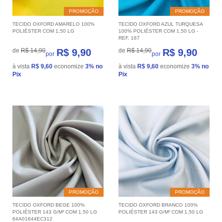
PROMOÇÃO
PROMOÇÃO
TECIDO OXFORD AMARELO 100%
TECIDO OXFORD AZUL TURQUESA
POLIÉSTER COM 1,50 LG
100% POLIÉSTER COM 1,50 LG -
REF. 167
de
R$ 14,90
R$ 9,90
de
R$ 14,90
R$ 9,90
por
por
à vista
R$ 9,60
economize
3%
no
à vista
R$ 9,60
economize
3%
no
Pix
Pix
PROMOÇÃO
PROMOÇÃO
TECIDO OXFORD BEGE 100%
TECIDO OXFORD BRANCO 100%
POLIÉSTER 143 G/M² COM 1,50 LG
POLIÉSTER 143 G/M² COM 1,50 LG
64A01644EC312