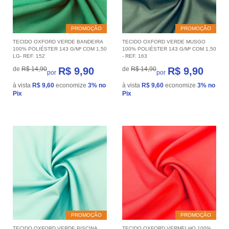
PROMOÇÃO
PROMOÇÃO
TECIDO OXFORD VERDE BANDEIRA
TECIDO OXFORD VERDE MUSGO
100% POLIÉSTER 143 G/M² COM 1,50
100% POLIÉSTER 143 G/M² COM 1,50
LG- REF. 152
- REF. 163
de
R$ 14,90
R$ 9,90
de
R$ 14,90
R$ 9,90
por
por
à vista
R$ 9,60
economize
3%
no
à vista
R$ 9,60
economize
3%
no
Pix
Pix
PROMOÇÃO
PROMOÇÃO
TECIDO OXFORD VERDE PISCINA
TECIDO OXFORD VERMELHO 100%