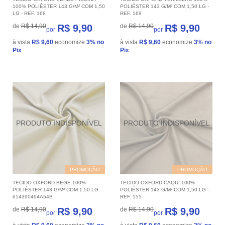
100% POLIÉSTER 143 G/M² COM 1,50
POLIÉSTER 143 G/M² COM 1,50 LG -
LG - REF. 168
REF. 169
de
R$ 14,90
R$ 9,90
de
R$ 14,90
R$ 9,90
por
por
à vista
R$ 9,60
economize
3%
no
à vista
R$ 9,60
economize
3%
no
Pix
Pix
PROMOÇÃO
PROMOÇÃO
TECIDO OXFORD BEGE 100%
TECIDO OXFORD CAQUI 100%
POLIÉSTER 143 G/M² COM 1,50 LG
POLIÉSTER 143 G/M² COM 1,50 LG -
614390494A54B
REF. 155
de
R$ 14,90
R$ 9,90
de
R$ 14,90
R$ 9,90
por
por