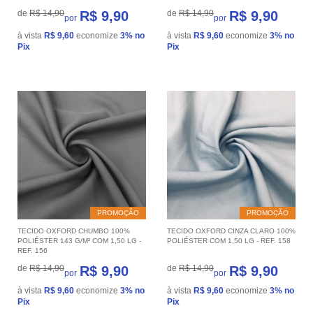
de
R$ 14,90
R$ 9,90
de
R$ 14,90
R$ 9,90
por
por
à vista
R$ 9,60
economize
3%
no
à vista
R$ 9,60
economize
3%
no
Pix
Pix
PROMOÇÃO
PROMOÇÃO
TECIDO OXFORD CHUMBO 100%
TECIDO OXFORD CINZA CLARO 100%
POLIÉSTER 143 G/M² COM 1,50 LG -
POLIÉSTER COM 1,50 LG - REF. 158
REF. 156
de
R$ 14,90
R$ 9,90
de
R$ 14,90
R$ 9,90
por
por
à vista
R$ 9,60
economize
3%
no
à vista
R$ 9,60
economize
3%
no
Pix
Pix