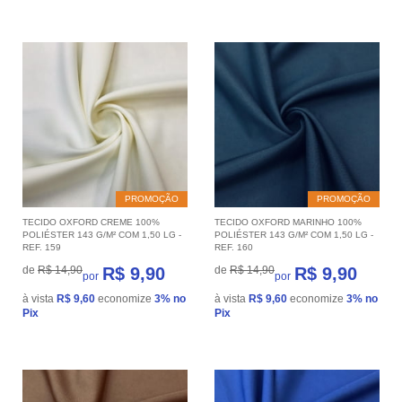
PROMOÇÃO
PROMOÇÃO
TECIDO OXFORD CREME 100%
TECIDO OXFORD MARINHO 100%
POLIÉSTER 143 G/M² COM 1,50 LG -
POLIÉSTER 143 G/M² COM 1,50 LG -
REF. 159
REF. 160
de
R$ 14,90
R$ 9,90
de
R$ 14,90
R$ 9,90
por
por
à vista
R$ 9,60
economize
3%
no
à vista
R$ 9,60
economize
3%
no
Pix
Pix