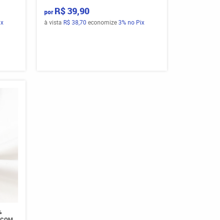
R$ 39,90
por
ix
à vista
R$ 38,70
economize
3%
no Pix
%
 COM