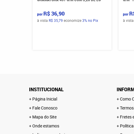
R$ 36,90
R
por
por
à vista
R$ 35,79
economize
3%
no Pix
à vist
INSTITUCIONAL
INFORM
Página Inicial
Como C
Fale Conosco
Termos
Mapa do Site
Fretes 
Onde estamos
Polític