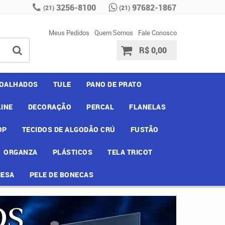
3256-8100
97682-1867
(21)
(21)
Meus Pedidos
Quem Somos
Fale Conosco
R$ 0,00
OALHADOS
TULE
PANO DE PRATO
INE
DECORAÇÃO
PERCAL
FLANELAS
OP
TECIDOS DE ALGODÃO CRÚ
FUSTÃO
ORGANZA
PLÁSTICOS
TELA TRICOT
MESA
PELE DE BONECAS