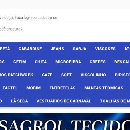
vindo(a),
Faça login
ou
cadastre-se
AFETÁ
GABARDINE
JEANS
SARJA
VISCOSES
AT
OS
CETIM
CHITA
MICROFIBRA
CREPES
BENGAL
IOS PATCHWORK
GAZE
SOFT
VISCOLINHO
RIPIST
TACTEL
MORIM
ENTRETELAS
MANTAS TÉRMICAS
O
LÃ SECA
VESTUÁRIOS DE CARNAVAL
TOALHAS DE 