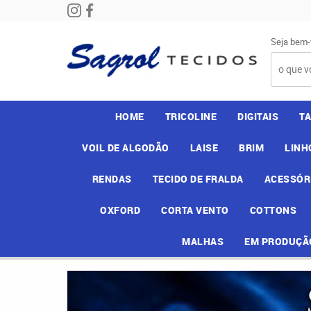
Seja bem-
HOME
TRICOLINE
DIGITAIS
T
VOIL DE ALGODÃO
LAISE
BRIM
LINH
RENDAS
TECIDO DE FRALDA
ACESSÓR
OXFORD
CORTA VENTO
COTTONS
MALHAS
EM PRODUÇÃ