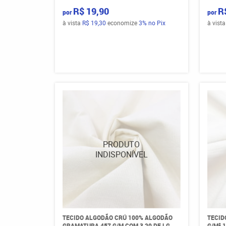
R$ 19,90
R
por
por
à vista
R$ 19,30
economize
3%
no Pix
à vist
TECIDO ALGODÃO CRÚ 100% ALGODÃO
TECID
GRAMATURA 457 G/M COM 3,20 DE LG
G/M² 