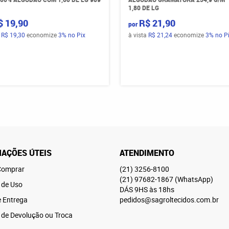
1,80 DE LG
$ 19,90
R$ 21,90
por
a
R$ 19,30
economize
3%
no Pix
à vista
R$ 21,24
economize
3%
no P
AÇÕES ÚTEIS
ATENDIMENTO
omprar
(21)
3256-8100
(21)
97682-1867
(WhatsApp)
 de Uso
DÁS 9HS às 18hs
e Entrega
pedidos@sagroltecidos.com.br
a de Devolução ou Troca