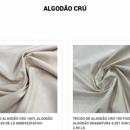
ALGODÃO CRÚ
O ALGODÃO CRÚ 100% ALGODÃO
TECIDO DE ALGODÃO CRÚ 150 FIO
,60 DE LG 66BE432FAF441
ALGODÃO GRAMATURA 0,281 G/M 
2,50 LG