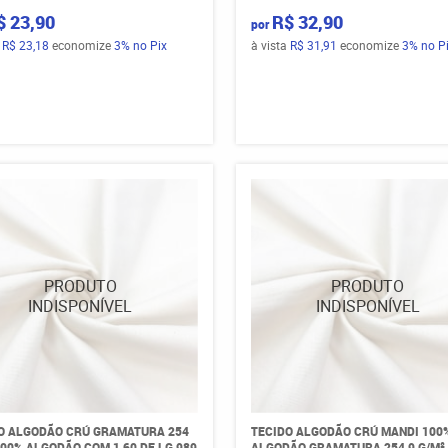
$ 23,90
R$ 32,90
por
a
R$ 23,18
economize
3%
no Pix
à vista
R$ 31,91
economize
3%
no P
O ALGODÃO CRÚ GRAMATURA 254
TECIDO ALGODÃO CRÚ MANDI 100
100% ALGODÃO COM 1,60 DE LG 989
ALGODÃO GRAMATURA 254,9 G/M²