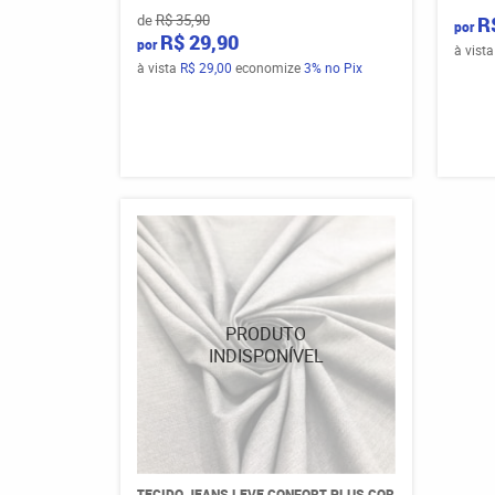
de
R$ 35,90
R
por
R$ 29,90
por
à vist
à vista
R$ 29,00
economize
3%
no Pix
TECIDO JEANS LEVE CONFORT PLUS COR