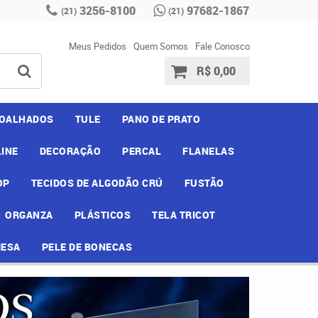
3256-8100
97682-1867
(21)
(21)
Meus Pedidos
Quem Somos
Fale Conosco
R$ 0,00
OALHADOS
TULE
PANO DE PRATO
INE
DECORAÇÃO
PERCAL
FLANELAS
OP
TECIDOS DE ALGODÃO CRÚ
FUSTÃO
ORGANZA
PLÁSTICOS
TELA TRICOT
MESA
PELE DE BONECAS