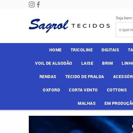
Seja bem-
HOME
TRICOLINE
DIGITAIS
T
VOIL DE ALGODÃO
LAISE
BRIM
LINH
RENDAS
TECIDO DE FRALDA
ACESSÓR
OXFORD
CORTA VENTO
COTTONS
MALHAS
EM PRODUÇÃ