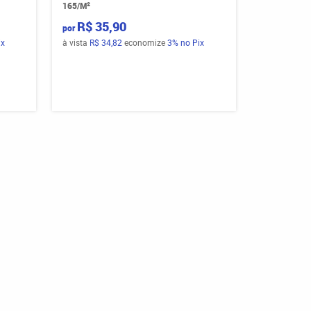
165/M²
R$ 35,90
por
ix
à vista
R$ 34,82
economize
3%
no Pix