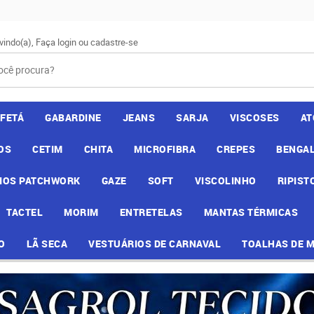
vindo(a),
Faça login
ou
cadastre-se
AFETÁ
GABARDINE
JEANS
SARJA
VISCOSES
AT
OS
CETIM
CHITA
MICROFIBRA
CREPES
BENGAL
IOS PATCHWORK
GAZE
SOFT
VISCOLINHO
RIPIST
TACTEL
MORIM
ENTRETELAS
MANTAS TÉRMICAS
O
LÃ SECA
VESTUÁRIOS DE CARNAVAL
TOALHAS DE 