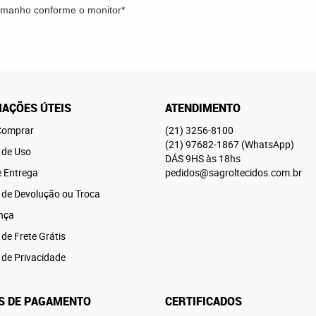
tamanho conforme o monitor*
AÇÕES ÚTEIS
ATENDIMENTO
omprar
(21)
3256-8100
(21)
97682-1867
(WhatsApp)
 de Uso
DÁS 9HS às 18hs
e Entrega
pedidos@sagroltecidos.com.br
a de Devolução ou Troca
nça
 de Frete Grátis
a de Privacidade
S DE PAGAMENTO
CERTIFICADOS