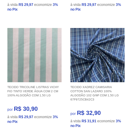
à vista
R$ 29,97
economize
3%
à vista
R$ 29,97
economize
3%
no Pix
no Pix
TECIDO TRICOLINE LISTRAS VICHY
TECIDO XADREZ CAMISARIA
FIO TINTO VERDE ÁGUA COM 2 CM
COTTON SAN LAZARO 100%
100% ALGODÃO COM 1,50 LG
ALGODÃO 102 G/M² COM 1,50 LG
67F9725CB42C3
R$ 30,90
por
R$ 32,90
por
à vista
R$ 29,97
economize
3%
à vista
R$ 31,91
economize
3%
no Pix
no Pix