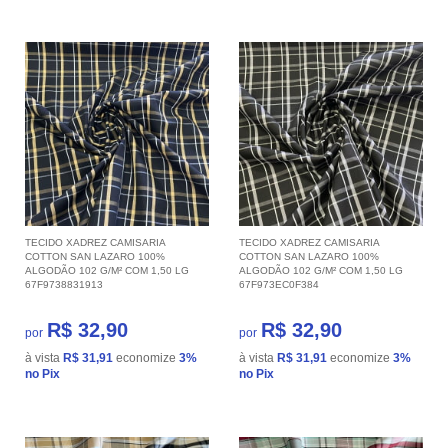
TECIDO XADREZ CAMISARIA
TECIDO XADREZ CAMISARIA
COTTON SAN LAZARO 100%
COTTON SAN LAZARO 100%
ALGODÃO 102 G/M² COM 1,50 LG
ALGODÃO 102 G/M² COM 1,50 LG
67F9738831913
67F973EC0F384
R$ 32,90
R$ 32,90
por
por
à vista
R$ 31,91
economize
3%
à vista
R$ 31,91
economize
3%
no Pix
no Pix