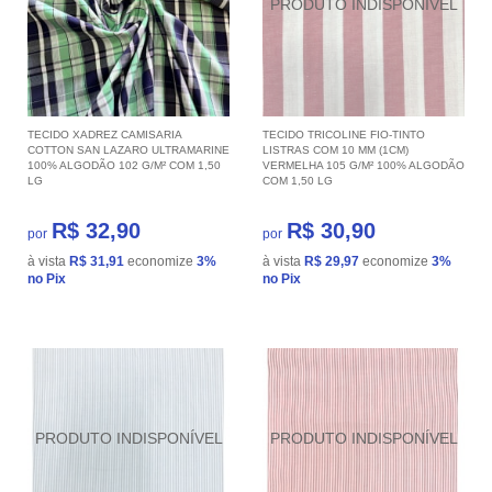
TECIDO XADREZ CAMISARIA
TECIDO TRICOLINE FIO-TINTO
COTTON SAN LAZARO ULTRAMARINE
LISTRAS COM 10 MM (1CM)
100% ALGODÃO 102 G/M² COM 1,50
VERMELHA 105 G/M² 100% ALGODÃO
LG
COM 1,50 LG
R$ 32,90
R$ 30,90
por
por
à vista
R$ 31,91
economize
3%
à vista
R$ 29,97
economize
3%
no Pix
no Pix