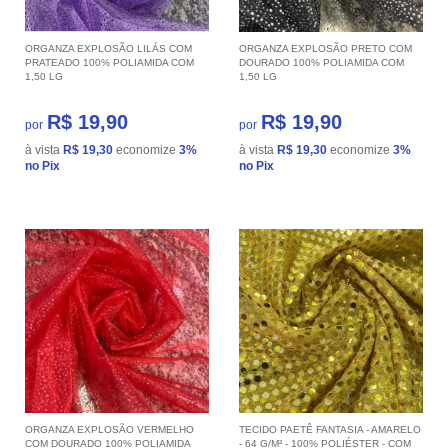
ORGANZA EXPLOSÃO LILÁS COM
ORGANZA EXPLOSÃO PRETO COM
PRATEADO 100% POLIAMIDA COM
DOURADO 100% POLIAMIDA COM
1,50 LG
1,50 LG
R$ 19,90
R$ 19,90
por
por
à vista
R$ 19,30
economize
3%
à vista
R$ 19,30
economize
3%
no Pix
no Pix
ORGANZA EXPLOSÃO VERMELHO
TECIDO PAETÊ FANTASIA - AMARELO
COM DOURADO 100% POLIAMIDA
- 64 G/M² - 100% POLIÉSTER - COM