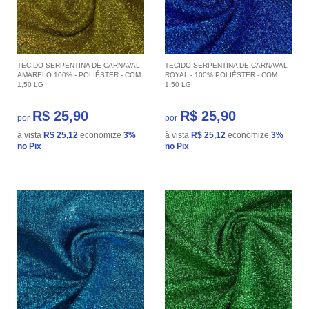
TECIDO SERPENTINA DE CARNAVAL -
TECIDO SERPENTINA DE CARNAVAL -
AMARELO 100% - POLIÉSTER - COM
ROYAL - 100% POLIÉSTER - COM
1,50 LG
1,50 LG
R$ 25,90
R$ 25,90
por
por
à vista
R$ 25,12
economize
3%
à vista
R$ 25,12
economize
3%
no Pix
no Pix