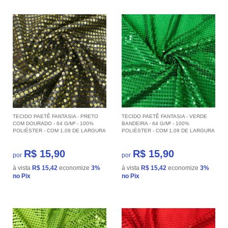
TECIDO PAETÊ FANTASIA - PRETO
TECIDO PAETÊ FANTASIA - VERDE
COM DOURADO - 64 G/M² - 100%
BANDEIRA - 64 G/M² - 100%
POLIÉSTER - COM 1,09 DE LARGURA
POLIÉSTER - COM 1,09 DE LARGURA
R$ 15,90
R$ 15,90
por
por
à vista
R$ 15,42
economize
3%
à vista
R$ 15,42
economize
3%
no Pix
no Pix