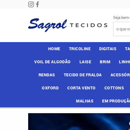
Seja bem-
HOME
TRICOLINE
DIGITAIS
T
VOIL DE ALGODÃO
LAISE
BRIM
LINH
RENDAS
TECIDO DE FRALDA
ACESSÓR
OXFORD
CORTA VENTO
COTTONS
MALHAS
EM PRODUÇÃ