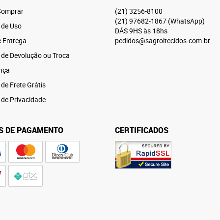
omprar
(21)
3256-8100
(21)
97682-1867
(WhatsApp)
 de Uso
DÁS 9HS às 18hs
e Entrega
pedidos@sagroltecidos.com.br
a de Devolução ou Troca
nça
 de Frete Grátis
a de Privacidade
S DE PAGAMENTO
CERTIFICADOS