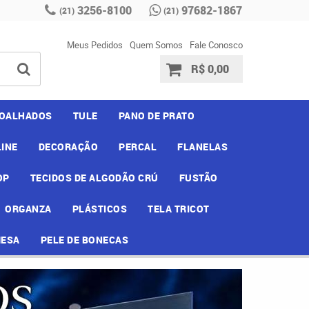
3256-8100
97682-1867
(21)
(21)
Meus Pedidos
Quem Somos
Fale Conosco
R$ 0,00
OALHADOS
TULE
PANO DE PRATO
INE
DECORAÇÃO
PERCAL
FLANELAS
OP
TECIDOS DE ALGODÃO CRÚ
FUSTÃO
ORGANZA
PLÁSTICOS
TELA TRICOT
MESA
PELE DE BONECAS