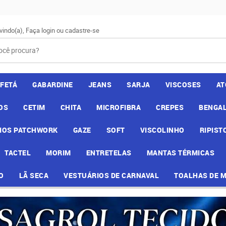
vindo(a),
Faça login
ou
cadastre-se
AFETÁ
GABARDINE
JEANS
SARJA
VISCOSES
AT
OS
CETIM
CHITA
MICROFIBRA
CREPES
BENGAL
IOS PATCHWORK
GAZE
SOFT
VISCOLINHO
RIPIST
TACTEL
MORIM
ENTRETELAS
MANTAS TÉRMICAS
O
LÃ SECA
VESTUÁRIOS DE CARNAVAL
TOALHAS DE 