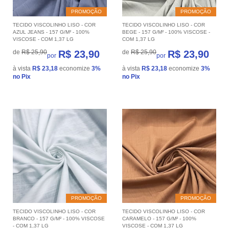
PROMOÇÃO
PROMOÇÃO
TECIDO VISCOLINHO LISO - COR
TECIDO VISCOLINHO LISO - COR
AZUL JEANS - 157 G/M² - 100%
BEGE - 157 G/M² - 100% VISCOSE -
VISCOSE - COM 1,37 LG
COM 1,37 LG
de
R$ 25,90
R$ 23,90
de
R$ 25,90
R$ 23,90
por
por
à vista
R$ 23,18
economize
3%
à vista
R$ 23,18
economize
3%
no Pix
no Pix
PROMOÇÃO
PROMOÇÃO
TECIDO VISCOLINHO LISO - COR
TECIDO VISCOLINHO LISO - COR
BRANCO - 157 G/M² - 100% VISCOSE
CARAMELO - 157 G/M² - 100%
- COM 1,37 LG
VISCOSE - COM 1,37 LG