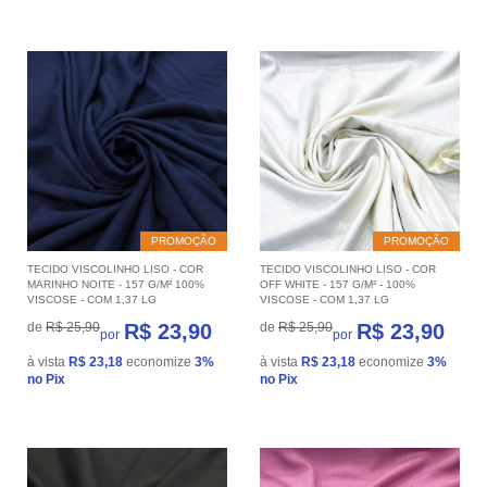
PROMOÇÃO
PROMOÇÃO
TECIDO VISCOLINHO LISO - COR
TECIDO VISCOLINHO LISO - COR
MARINHO NOITE - 157 G/M² 100%
OFF WHITE - 157 G/M² - 100%
VISCOSE - COM 1,37 LG
VISCOSE - COM 1,37 LG
de
R$ 25,90
R$ 23,90
de
R$ 25,90
R$ 23,90
por
por
à vista
R$ 23,18
economize
3%
à vista
R$ 23,18
economize
3%
no Pix
no Pix