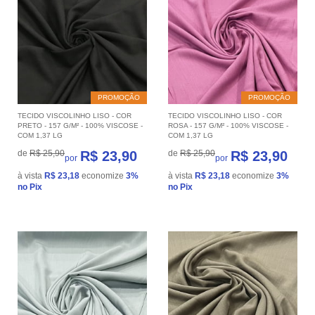
PROMOÇÃO
PROMOÇÃO
TECIDO VISCOLINHO LISO - COR
TECIDO VISCOLINHO LISO - COR
PRETO - 157 G/M² - 100% VISCOSE -
ROSA - 157 G/M² - 100% VISCOSE -
COM 1,37 LG
COM 1,37 LG
de
R$ 25,90
R$ 23,90
de
R$ 25,90
R$ 23,90
por
por
à vista
R$ 23,18
economize
3%
à vista
R$ 23,18
economize
3%
no Pix
no Pix