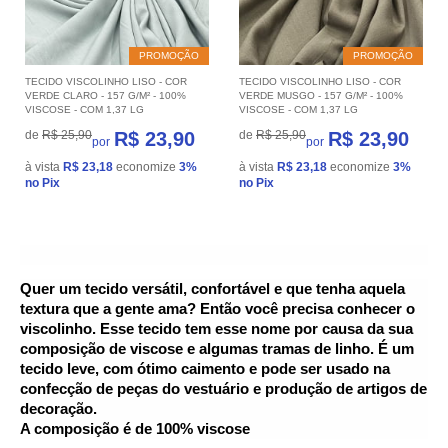
PROMOÇÃO
PROMOÇÃO
TECIDO VISCOLINHO LISO - COR
TECIDO VISCOLINHO LISO - COR
VERDE CLARO - 157 G/M² - 100%
VERDE MUSGO - 157 G/M² - 100%
VISCOSE - COM 1,37 LG
VISCOSE - COM 1,37 LG
de
R$ 25,90
R$ 23,90
de
R$ 25,90
R$ 23,90
por
por
à vista
R$ 23,18
economize
3%
à vista
R$ 23,18
economize
3%
no Pix
no Pix
Quer um tecido versátil, confortável e que tenha aquela 
textura que a gente ama? Então você precisa conhecer o 
viscolinho. Esse tecido tem esse nome por causa da sua 
composição de viscose e algumas tramas de linho. É um 
tecido leve, com ótimo caimento e pode ser usado na 
confecção de peças do vestuário e produção de artigos de 
decoração.
A composição é de 100% viscose