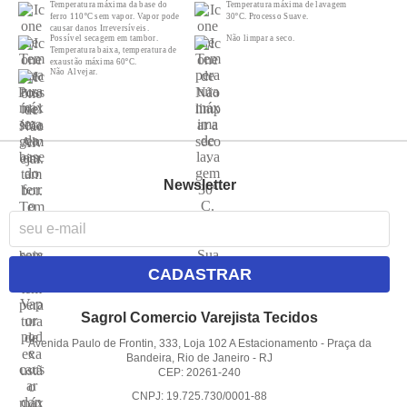
Temperatura máxima da base do
Temperatura máxima de lavagem
ferro 110ºC sem vapor. Vapor pode
30ºC. Processo Suave.
causar danos Irreversíveis.
Possível secagem em tambor.
Não limpar a seco.
Temperatura baixa, temperatura de
exaustão máxima 60ºC.
Não Alvejar.
Newsletter
CADASTRAR
Sagrol Comercio Varejista Tecidos
Avenida Paulo de Frontin, 333, Loja 102 A Estacionamento
-
Praça da
Bandeira, Rio de Janeiro
-
RJ
CEP: 20261-240
CNPJ: 19.725.730/0001-88