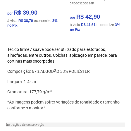
5FD6C32DD684F
R$ 39,90
por
R$ 42,90
por
à vista
R$ 38,70
economize
3%
à vista
R$ 41,61
economize
3%
no Pix
no Pix
Tecido firme / suave pode ser utilizado para estofados,
almofadas, entre outros. Colchas, aplicação em parede, para
cortinas mais encorpadas.
Composição:
67% ALGODÃO 33% POLIÉSTER
Largura: 1.4 cm
Gramatura: 177,79 g/m²
*As imagens podem sofrer variações de tonalidade e tamanho
conforme o monitor*
Instruções de conservação