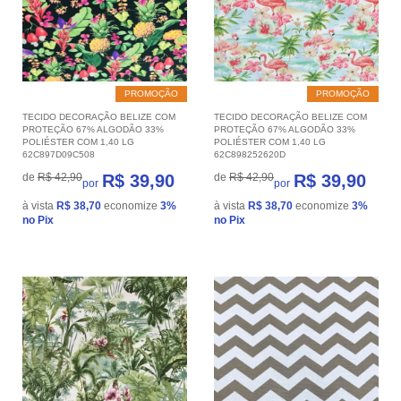
PROMOÇÃO
PROMOÇÃO
TECIDO DECORAÇÃO BELIZE COM
TECIDO DECORAÇÃO BELIZE COM
PROTEÇÃO 67% ALGODÃO 33%
PROTEÇÃO 67% ALGODÃO 33%
POLIÉSTER COM 1,40 LG
POLIÉSTER COM 1,40 LG
62C897D09C508
62C898252620D
de
R$ 42,90
R$ 39,90
de
R$ 42,90
R$ 39,90
por
por
à vista
R$ 38,70
economize
3%
à vista
R$ 38,70
economize
3%
no Pix
no Pix