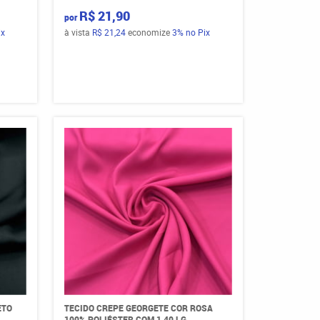
R$ 21,90
por
ix
à vista
R$ 21,24
economize
3%
no Pix
ETO
TECIDO CREPE GEORGETE COR ROSA
100% POLIÉSTER COM 1,40 LG