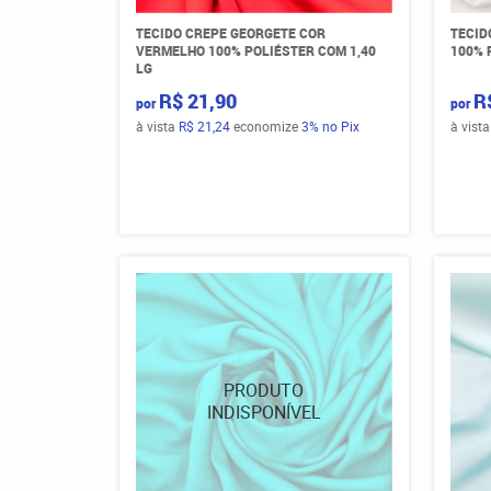
TECIDO CREPE GEORGETE COR
TECID
VERMELHO 100% POLIÉSTER COM 1,40
100% 
LG
R$ 21,90
R
por
por
à vista
R$ 21,24
economize
3%
no Pix
à vist