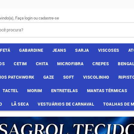
vindo(a),
Faça login
ou
cadastre-se
AFETÁ
GABARDINE
JEANS
SARJA
VISCOSES
AT
OS
CETIM
CHITA
MICROFIBRA
CREPES
BENGAL
IOS PATCHWORK
GAZE
SOFT
VISCOLINHO
RIPIST
TACTEL
MORIM
ENTRETELAS
MANTAS TÉRMICAS
O
LÃ SECA
VESTUÁRIOS DE CARNAVAL
TOALHAS DE 