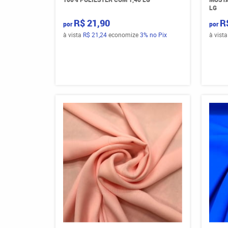
LG
R$ 21,90
R
por
por
à vista
R$ 21,24
economize
3%
no Pix
à vist