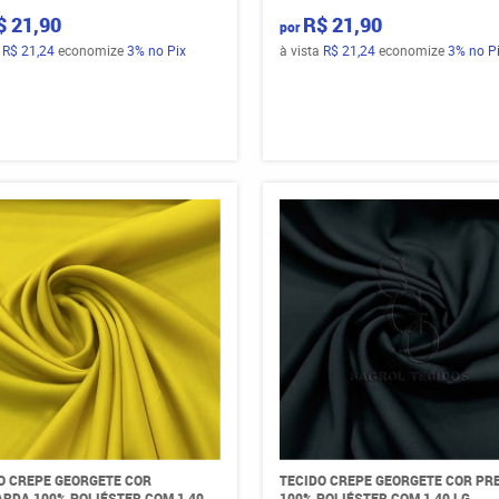
$ 21,90
R$ 21,90
por
a
R$ 21,24
economize
3%
no Pix
à vista
R$ 21,24
economize
3%
no P
O CREPE GEORGETE COR
TECIDO CREPE GEORGETE COR PR
RDA 100% POLIÉSTER COM 1,40
100% POLIÉSTER COM 1,40 LG