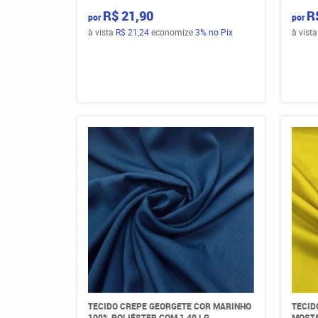
R$ 21,90
R
por
por
à vista
R$ 21,24
economize
3%
no Pix
à vist
TECIDO CREPE GEORGETE COR MARINHO
TECID
100% POLIÉSTER COM 1,40 LG
MOSTA