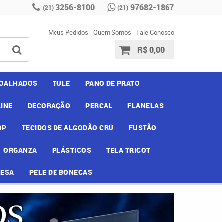
3256-8100
97682-1867
(21)
(21)
Meus Pedidos
Quem Somos
Fale Conosco
R$ 0,00
OALHADOS
TULE
PANO DE PRATO
INE
DECORAÇÃO
PERCAL
FLANELAS
OP
TECIDOS DE ALGODÃO CRÚ
FUSTÃO
ORGANZA
PLÁSTICOS
TELA TRICOT
MESA
PELE DE BONECAS