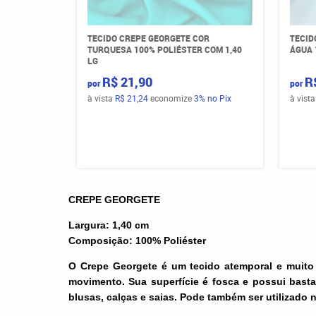
TECIDO CREPE GEORGETE COR
TECID
TURQUESA 100% POLIÉSTER COM 1,40
ÁGUA 
LG
R$ 21,90
R
por
por
à vista
R$ 21,24
economize
3%
no Pix
à vist
CREPE GEORGETE
Largura: 1,40 cm
Composição: 100% Poliéster
O
Crepe Georgete
é um
tecido
atemporal e muito 
movimento. Sua superfície é fosca e possui bast
blusas, calças e saias. Pode também ser utilizado