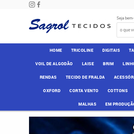
Seja bem-
HOME
TRICOLINE
DIGITAIS
T
VOIL DE ALGODÃO
LAISE
BRIM
LINH
RENDAS
TECIDO DE FRALDA
ACESSÓR
OXFORD
CORTA VENTO
COTTONS
MALHAS
EM PRODUÇÃ