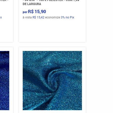
DE LARGURA
R$ 15,90
por
ix
à vista
R$ 15,42
economize
3%
no Pix