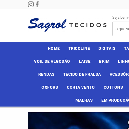
Seja bem-
HOME
TRICOLINE
DIGITAIS
T
VOIL DE ALGODÃO
LAISE
BRIM
LINH
RENDAS
TECIDO DE FRALDA
ACESSÓR
OXFORD
CORTA VENTO
COTTONS
MALHAS
EM PRODUÇÃ