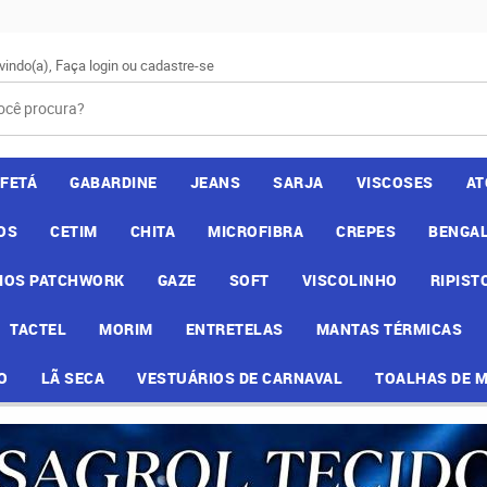
vindo(a),
Faça login
ou
cadastre-se
AFETÁ
GABARDINE
JEANS
SARJA
VISCOSES
AT
OS
CETIM
CHITA
MICROFIBRA
CREPES
BENGAL
IOS PATCHWORK
GAZE
SOFT
VISCOLINHO
RIPIST
TACTEL
MORIM
ENTRETELAS
MANTAS TÉRMICAS
O
LÃ SECA
VESTUÁRIOS DE CARNAVAL
TOALHAS DE 