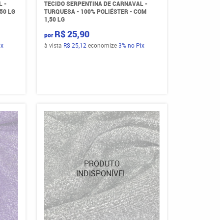
 -
TECIDO SERPENTINA DE CARNAVAL -
50 LG
TURQUESA - 100% POLIÉSTER - COM
1,50 LG
R$ 25,90
por
ix
à vista
R$ 25,12
economize
3%
no Pix