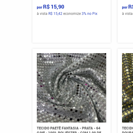
R$ 15,90
R
por
por
à vista
R$ 15,42
economize
3%
no Pix
à vist
TECIDO PAETÊ FANTASIA - PRATA - 64
TECID
G/M² - 100% POLIÉSTER - COM 1,09 DE
DOURA