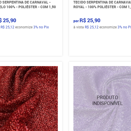
O SERPENTINA DE CARNAVAL -
TECIDO SERPENTINA DE CARNAVAL
LO 100% - POLIÉSTER - COM 1,50
ROYAL - 100% POLIÉSTER - COM 1,
$ 25,90
R$ 25,90
por
a
R$ 25,12
economize
3%
no Pix
à vista
R$ 25,12
economize
3%
no P