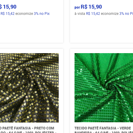
$ 15,90
R$ 15,90
por
a
R$ 15,42
economize
3%
no Pix
à vista
R$ 15,42
economize
3%
no P
O PAETÊ FANTASIA - PRETO COM
TECIDO PAETÊ FANTASIA - VERDE
DO - 64 G/M² - 100% POLIÉSTER -
BANDEIRA - 64 G/M² - 100% POLIÉ