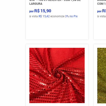
LARGURA
COM 1
R$ 15,90
R
por
por
à vista
R$ 15,42
economize
3%
no Pix
à vist