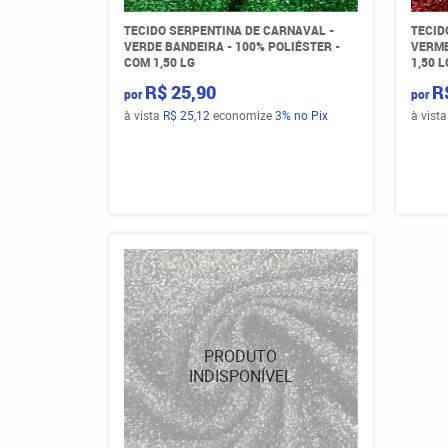
TECIDO SERPENTINA DE CARNAVAL -
TECID
VERDE BANDEIRA - 100% POLIÉSTER -
VERME
COM 1,50 LG
1,50 L
R$ 25,90
R
por
por
à vista
R$ 25,12
economize
3%
no Pix
à vist