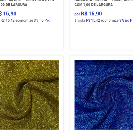
,09 DE LARGURA
COM 1,09 DE LARGURA
$ 15,90
R$ 15,90
por
a
R$ 15,42
economize
3%
no Pix
à vista
R$ 15,42
economize
3%
no P