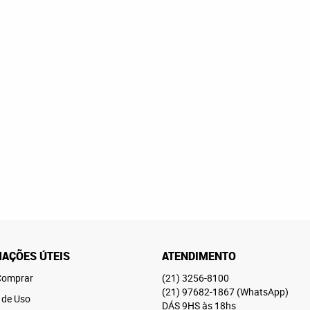
AÇÕES ÚTEIS
ATENDIMENTO
omprar
(21)
3256-8100
(21)
97682-1867
(WhatsApp)
 de Uso
DÁS 9HS às 18hs