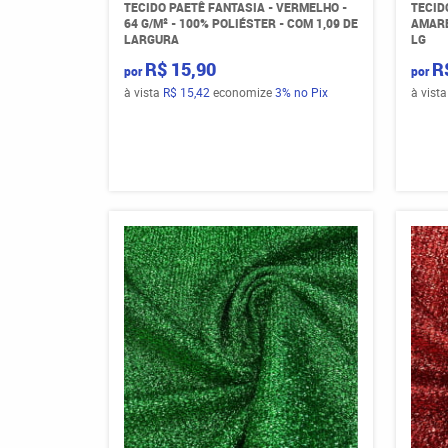
TECIDO PAETÊ FANTASIA - VERMELHO -
TECID
64 G/M² - 100% POLIÉSTER - COM 1,09 DE
AMARE
LARGURA
LG
R$ 15,90
R
por
por
à vista
R$ 15,42
economize
3%
no Pix
à vist