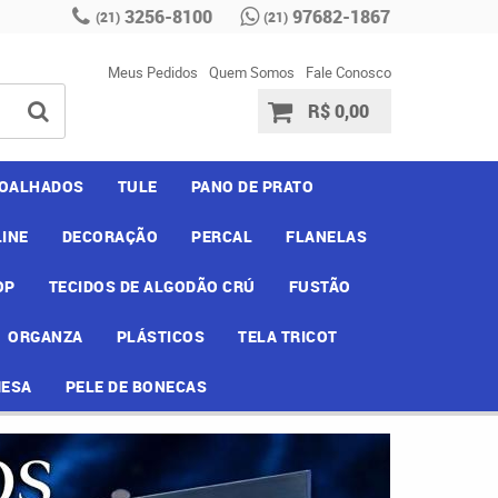
3256-8100
97682-1867
(21)
(21)
Meus Pedidos
Quem Somos
Fale Conosco
R$ 0,00
OALHADOS
TULE
PANO DE PRATO
INE
DECORAÇÃO
PERCAL
FLANELAS
OP
TECIDOS DE ALGODÃO CRÚ
FUSTÃO
ORGANZA
PLÁSTICOS
TELA TRICOT
MESA
PELE DE BONECAS