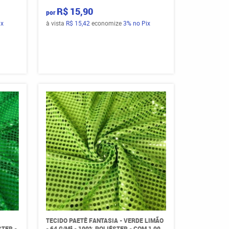
R$ 15,90
por
ix
à vista
R$ 15,42
economize
3%
no Pix
TECIDO PAETÊ FANTASIA - VERDE LIMÃO
STER -
- 64 G/M² - 100% POLIÉSTER - COM 1,09