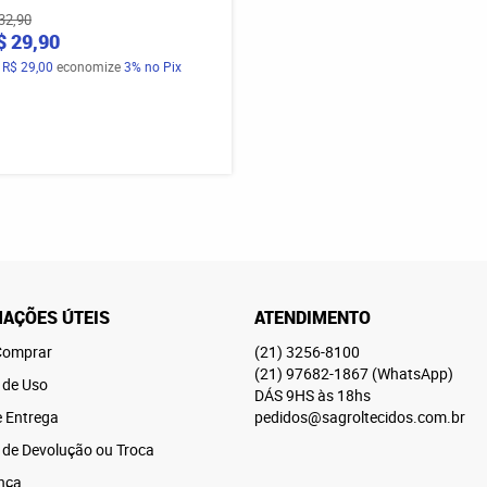
32,90
$ 29,90
a
R$ 29,00
economize
3%
no Pix
AÇÕES ÚTEIS
ATENDIMENTO
omprar
(21)
3256-8100
(21)
97682-1867
(WhatsApp)
 de Uso
DÁS 9HS às 18hs
e Entrega
pedidos@sagroltecidos.com.br
a de Devolução ou Troca
nça