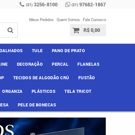
3256-8100
97682-1867
(21)
(21)
Meus Pedidos
Quem Somos
Fale Conosco
R$ 0,00
OALHADOS
TULE
PANO DE PRATO
INE
DECORAÇÃO
PERCAL
FLANELAS
OP
TECIDOS DE ALGODÃO CRÚ
FUSTÃO
ORGANZA
PLÁSTICOS
TELA TRICOT
MESA
PELE DE BONECAS