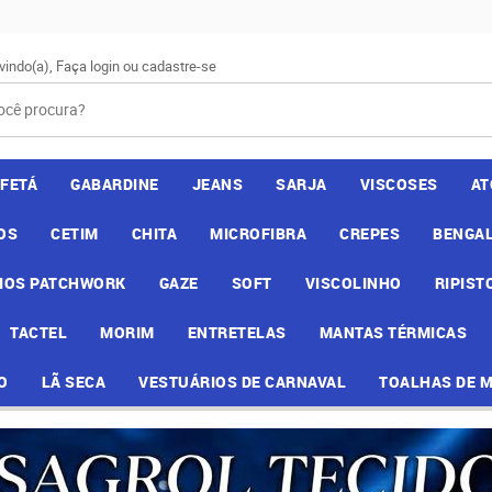
vindo(a),
Faça login
ou
cadastre-se
AFETÁ
GABARDINE
JEANS
SARJA
VISCOSES
AT
OS
CETIM
CHITA
MICROFIBRA
CREPES
BENGAL
IOS PATCHWORK
GAZE
SOFT
VISCOLINHO
RIPIST
TACTEL
MORIM
ENTRETELAS
MANTAS TÉRMICAS
O
LÃ SECA
VESTUÁRIOS DE CARNAVAL
TOALHAS DE 