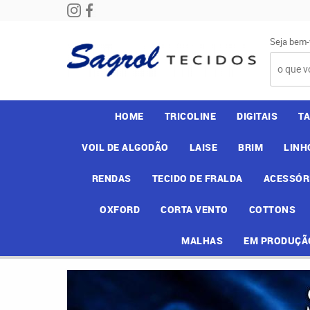
Seja bem-
HOME
TRICOLINE
DIGITAIS
T
VOIL DE ALGODÃO
LAISE
BRIM
LINH
RENDAS
TECIDO DE FRALDA
ACESSÓR
OXFORD
CORTA VENTO
COTTONS
MALHAS
EM PRODUÇÃ