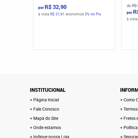
de
R$ 
R$ 32,90
por
R
por
à vista
R$ 31,91
economize
3%
no Pix
à vist
INSTITUCIONAL
INFORM
Página Inicial
Como C
Fale Conosco
Termos
Mapa do Site
Fretes 
Onde estamos
Polític
Indique nossa Loja
Segura