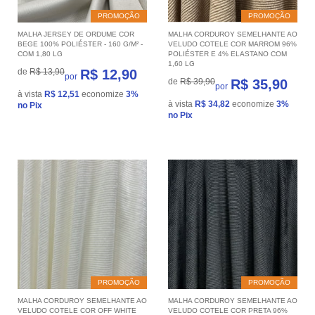
PROMOÇÃO
PROMOÇÃO
MALHA JERSEY DE ORDUME COR
MALHA CORDUROY SEMELHANTE AO
BEGE 100% POLIÉSTER - 160 G/M² -
VELUDO COTELE COR MARROM 96%
COM 1,80 LG
POLIÉSTER E 4% ELASTANO COM
1,60 LG
de
R$ 13,90
R$ 12,90
por
de
R$ 39,90
R$ 35,90
por
à vista
R$ 12,51
economize
3%
à vista
R$ 34,82
economize
3%
no Pix
no Pix
PROMOÇÃO
PROMOÇÃO
MALHA CORDUROY SEMELHANTE AO
MALHA CORDUROY SEMELHANTE AO
VELUDO COTELE COR OFF WHITE
VELUDO COTELE COR PRETA 96%