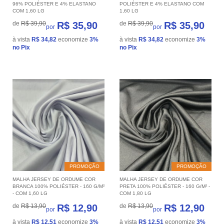
96% POLIÉSTER E 4% ELASTANO
POLIÉSTER E 4% ELASTANO COM
COM 1,60 LG
1,60 LG
de
R$ 39,90
R$ 35,90
de
R$ 39,90
R$ 35,90
por
por
à vista
R$ 34,82
economize
3%
à vista
R$ 34,82
economize
3%
no Pix
no Pix
PROMOÇÃO
PROMOÇÃO
MALHA JERSEY DE ORDUME COR
MALHA JERSEY DE ORDUME COR
BRANCA 100% POLIÉSTER - 160 G/M²
PRETA 100% POLIÉSTER - 160 G/M² -
- COM 1,60 LG
COM 1,80 LG
de
R$ 13,90
R$ 12,90
de
R$ 13,90
R$ 12,90
por
por
à vista
R$ 12,51
economize
3%
à vista
R$ 12,51
economize
3%