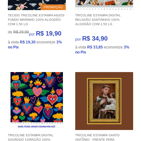
PROMOÇÃO
TECIDO TRICOLINE ESTAMPA ANJOS
TRICOLINE ESTAMPA DIGITAL
FUNDO MARINHO 100% ALGODÃO
RELIGIÃO SANTINHOS 100%
COM 1,50 LG
ALGODÃO COM 1,50 LG
de
R$ 29,90
R$ 19,90
por
R$ 34,90
por
à vista
R$ 19,30
economize
3%
no Pix
à vista
R$ 33,85
economize
3%
no Pix
TRICOLINE ESTAMPA DIGITAL
TRICOLINE ESTAMPA SANTO
SAGRADO CORAÇÃO 100%
ANTÔNIO - FRENTE PARA