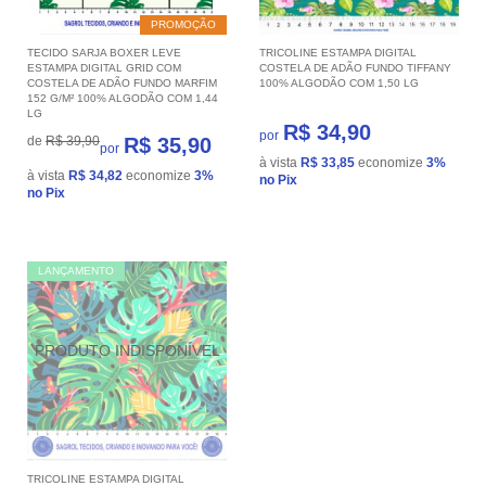
PROMOÇÃO
TECIDO SARJA BOXER LEVE
TRICOLINE ESTAMPA DIGITAL
ESTAMPA DIGITAL GRID COM
COSTELA DE ADÃO FUNDO TIFFANY
COSTELA DE ADÃO FUNDO MARFIM
100% ALGODÃO COM 1,50 LG
152 G/M² 100% ALGODÃO COM 1,44
LG
R$ 34,90
por
de
R$ 39,90
R$ 35,90
por
à vista
R$ 33,85
economize
3%
à vista
R$ 34,82
economize
3%
no Pix
no Pix
LANÇAMENTO
TRICOLINE ESTAMPA DIGITAL