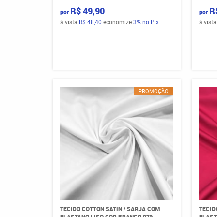
R$ 49,90
R
por
por
à vista
R$ 48,40
economize
3%
no Pix
à vist
PROMOÇÃO
TECIDO COTTON SATIN / SARJA COM
TECID
ELASTANO LISO COR BRANCO 97%
ELAST