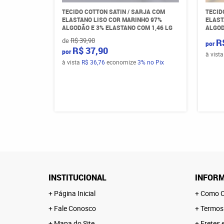
TECIDO COTTON SATIN / SARJA COM
TECID
ELASTANO LISO COR MARINHO 97%
ELAST
ALGODÃO E 3% ELASTANO COM 1,46 LG
ALGOD
de
R$ 39,90
R
por
R$ 37,90
por
à vist
à vista
R$ 36,76
economize
3%
no Pix
INSTITUCIONAL
INFORM
Página Inicial
Como C
Fale Conosco
Termos
Mapa do Site
Fretes 