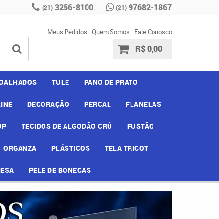
3256-8100
97682-1867
(21)
(21)
Meus Pedidos
Quem Somos
Fale Conosco
R$ 0,00
OALHADOS
TULE
PANO DE PRATO
INE
DECORAÇÃO
PERCAL
FLANELAS
OP
TECIDOS DE ALGODÃO CRÚ
FUSTÃO
ORGANZA
PLÁSTICOS
TELA TRICOT
MESA
PELE DE BONECAS