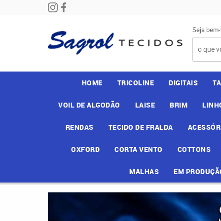
Seja bem-
HOME
TRICOLINE
DIGITAIS
T
VOIL DE ALGODÃO
LAISE
BRIM
LINH
RENDAS
TECIDO DE FRALDA
ACESSÓR
OXFORD
CORTA VENTO
COTTONS
MALHAS
EM PRODUÇÃ