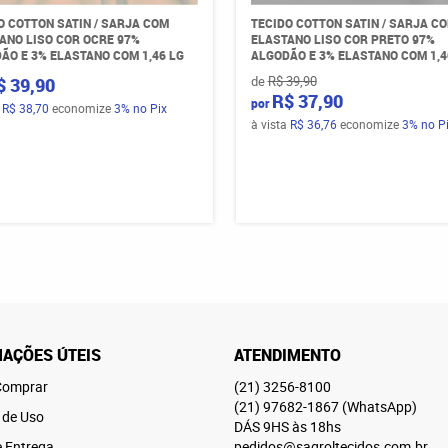
O COTTON SATIN / SARJA COM
TECIDO COTTON SATIN / SARJA C
ANO LISO COR OCRE 97%
ELASTANO LISO COR PRETO 97%
ÃO E 3% ELASTANO COM 1,46 LG
ALGODÃO E 3% ELASTANO COM 1,4
de
R$ 39,90
$ 39,90
R$ 37,90
por
a
R$ 38,70
economize
3%
no Pix
à vista
R$ 36,76
economize
3%
no P
AÇÕES ÚTEIS
ATENDIMENTO
omprar
(21)
3256-8100
(21)
97682-1867
(WhatsApp)
 de Uso
DÁS 9HS às 18hs
e Entrega
pedidos@sagroltecidos.com.br