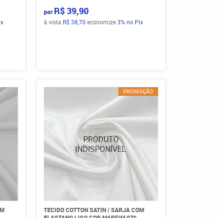
R$ 39,90
por
ix
à vista
R$ 38,70
economize
3%
no Pix
PROMOÇÃO
OM
TECIDO COTTON SATIN / SARJA COM
ELASTANO LISO COR MARFIM 97%