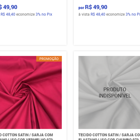
$ 49,90
R$ 49,90
por
a
R$ 48,40
economize
3%
no Pix
à vista
R$ 48,40
economize
3%
no P
PROMOÇÃO
O COTTON SATIN / SARJA COM
TECIDO COTTON SATIN / SARJA C
ANO LISO COR VERMELHO 97%
ELASTANO LISO COR CHUMBO 97%