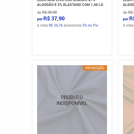
ALGODÃO E 3% ELASTANO COM 1,46 LG
ALGOD
de
R$ 39,90
de
R$ 
R$ 37,90
R
por
por
à vista
R$ 36,76
economize
3%
no Pix
à vist
PROMOÇÃO