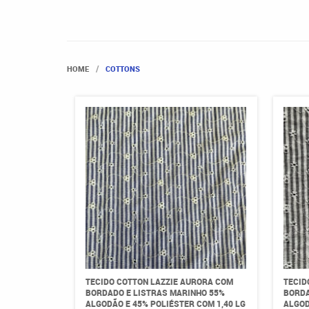
HOME
COTTONS
TECIDO COTTON LAZZIE AURORA COM
TECID
BORDADO E LISTRAS MARINHO 55%
BORDA
ALGODÃO E 45% POLIÉSTER COM 1,40 LG
ALGOD