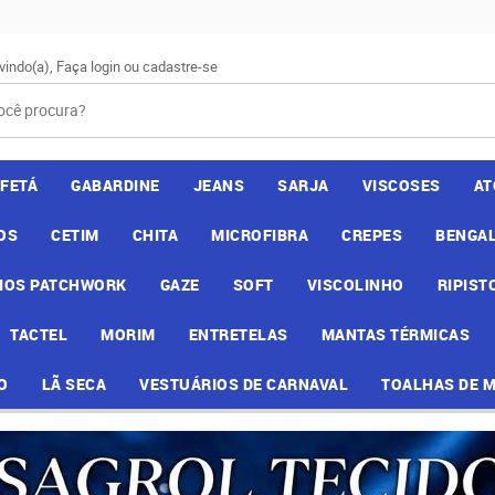
vindo(a),
Faça login
ou
cadastre-se
AFETÁ
GABARDINE
JEANS
SARJA
VISCOSES
AT
OS
CETIM
CHITA
MICROFIBRA
CREPES
BENGAL
IOS PATCHWORK
GAZE
SOFT
VISCOLINHO
RIPIST
TACTEL
MORIM
ENTRETELAS
MANTAS TÉRMICAS
O
LÃ SECA
VESTUÁRIOS DE CARNAVAL
TOALHAS DE 