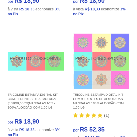
R$ 18,90
R$ 18,90
por
por
à vista
R$ 18,33
economize
3%
à vista
R$ 18,33
economize
3%
no Pix
no Pix
TRICOLINE ESTAMPA DIGITAL KIT
TRICOLINE ESTAMPA DIGITAL KIT
COM 3 FRENTES DE ALMOFADAS
COM 9 FRENTES DE ALMOFADAS
(0,50X0,50CM)MANDALAS Nº 2 -
MANDALAS 100% ALGODÃO COM
100% ALGODÃO COM 1,50 LG
1,50 LG
(1)
R$ 18,90
por
R$ 52,35
à vista
R$ 18,33
economize
3%
por
no Pix