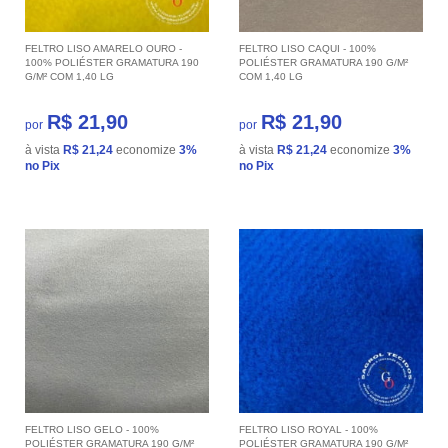
FELTRO LISO AMARELO OURO -
FELTRO LISO CAQUI - 100%
100% POLIÉSTER GRAMATURA 190
POLIÉSTER GRAMATURA 190 G/M²
G/M² COM 1,40 LG
COM 1,40 LG
R$ 21,90
R$ 21,90
por
por
à vista
R$ 21,24
economize
3%
à vista
R$ 21,24
economize
3%
no Pix
no Pix
FELTRO LISO GELO - 100%
FELTRO LISO ROYAL - 100%
POLIÉSTER GRAMATURA 190 G/M²
POLIÉSTER GRAMATURA 190 G/M²