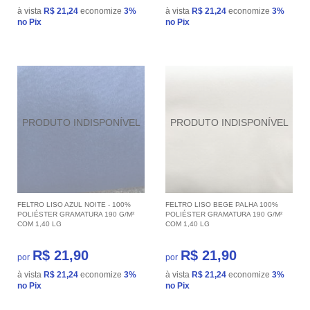
à vista
R$ 21,24
economize
3%
à vista
R$ 21,24
economize
3%
no Pix
no Pix
FELTRO LISO AZUL NOITE - 100%
FELTRO LISO BEGE PALHA 100%
POLIÉSTER GRAMATURA 190 G/M²
POLIÉSTER GRAMATURA 190 G/M²
COM 1,40 LG
COM 1,40 LG
R$ 21,90
R$ 21,90
por
por
à vista
R$ 21,24
economize
3%
à vista
R$ 21,24
economize
3%
no Pix
no Pix