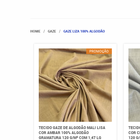
HOME
GAZE
GAZE LIZA 100% ALGODÃO
PROMOÇÃO
TECIDO GAZE DE ALGODÃO MALI LISA
TECID
COR AMBAR 100% ALGODÃO
COR C
GRAMATURA 120 G/M² COM 1,47 LG
120 G