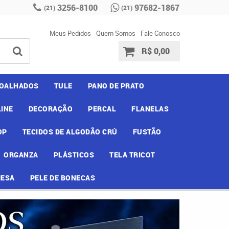
3256-8100
97682-1867
(21)
(21)
Meus Pedidos
Quem Somos
Fale Conosco
R$ 0,00
OALHADOS
TULE
PANO DE PRATO
INE
DECORAÇÃO
PERCAL
FLANELAS
OP
TECIDOS DE ALGODÃO CRÚ
FUSTÃO
ORGANZA
PLÁSTICOS
TELA TRICOT
MESA
PELE DE BONECAS