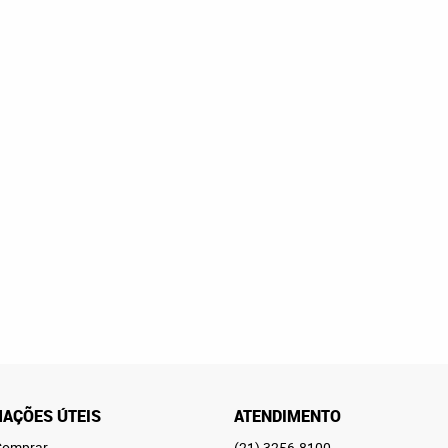
AÇÕES ÚTEIS
ATENDIMENTO
omprar
(21)
3256-8100