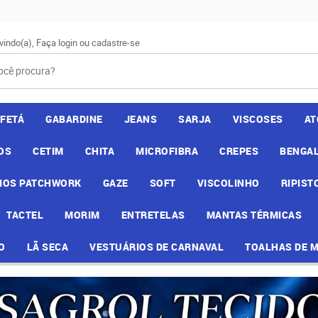
vindo(a),
Faça login
ou
cadastre-se
AFETÁ
GABARDINE
JEANS
SARJA
VISCOSES
AT
OS
CETIM
CHITA
MICROFIBRA
CREPES
BENGAL
IOS PATCHWORK
GAZE
SOFT
VISCOLINHO
RIPIST
TACTEL
MORIM
ENTRETELAS
MANTAS TÉRMICAS
O
LÃ SECA
VESTUÁRIOS DE CARNAVAL
TOALHAS DE 