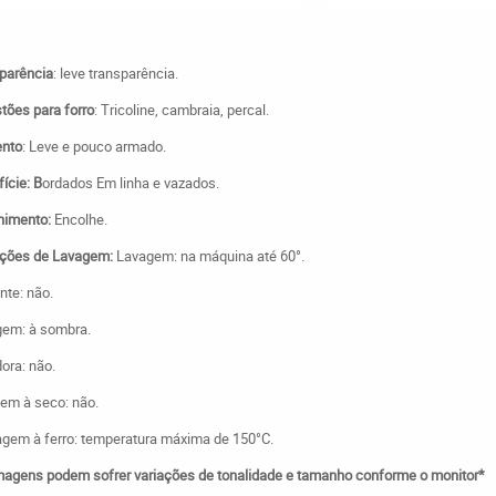
parência
: leve transparência.
tões para forro
: Tricoline, cambraia, percal.
ento
: Leve e pouco armado.
ície: B
ordados Em linha e vazados.
himento:
Encolhe.
uções de Lavagem:
Lavagem: na máquina até 60°.
nte: não.
em: à sombra.
ora: não.
em à seco: não.
gem à ferro: temperatura máxima de 150°C.
magens podem sofrer variações de tonalidade e tamanho conforme o monitor*