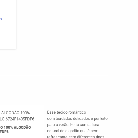
ix
Esse tecido romântico
com bordados delicados é perfeito
para o verão! Feito com a fibra
ÃO 100% ALGODÃO
natural de algodão que é bem
5FDF6
refrescante, tem diferentes tipos