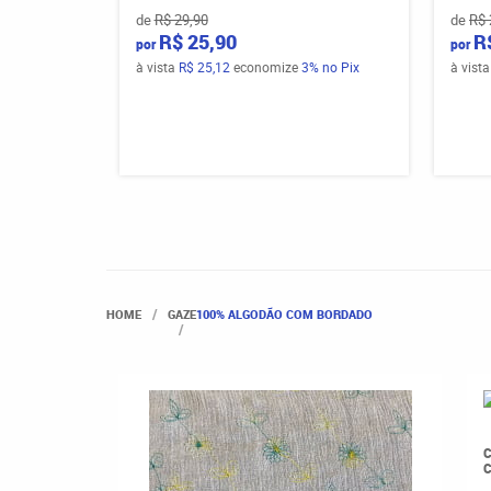
de
R$ 29,90
de
R$ 
R$ 25,90
R
por
por
à vista
R$ 25,12
economize
3%
no Pix
à vist
HOME
GAZE
100% ALGODÃO COM BORDADO
C
C