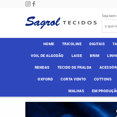
Seja bem-
HOME
TRICOLINE
DIGITAIS
T
VOIL DE ALGODÃO
LAISE
BRIM
LINH
RENDAS
TECIDO DE FRALDA
ACESSÓR
OXFORD
CORTA VENTO
COTTONS
MALHAS
EM PRODUÇÃ