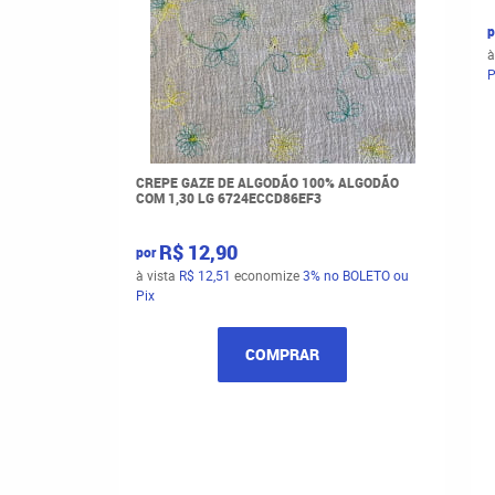
p
à
P
CREPE GAZE DE ALGODÃO 100% ALGODÃO
COM 1,30 LG 6724ECCD86EF3
R$ 12,90
por
à vista
R$ 12,51
economize
3%
no BOLETO ou
Pix
COMPRAR