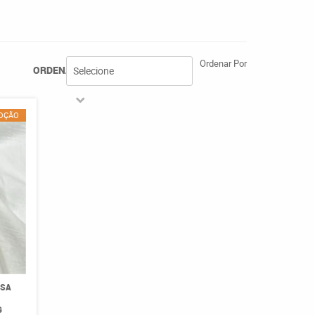
Ordenar Por
ORDENAR POR
Selecione
Selecione
OÇÃO
ISA
G