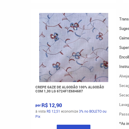
Trans
Suges
Caim
Superf
Encol
Instr
Alveja
Secag
CREPE GAZE DE ALGODÃO 100% ALGODÃO
COM 1,30 LG 6724F1E684687
Secad
R$ 12,90
Lavag
por
à vista
R$ 12,51
economize
3%
no BOLETO ou
Passa
Pix
*As i