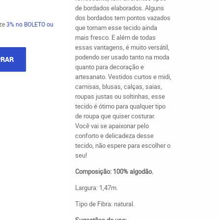
de bordados elaborados. Alguns
dos bordados tem pontos vazados
ze
3%
no BOLETO ou
que tornam esse tecido ainda
mais fresco. E além de todas
essas vantagens, é muito versátil,
podendo ser usado tanto na moda
RAR
quanto para decoração e
artesanato. Vestidos curtos e midi,
camisas, blusas, calças, saias,
roupas justas ou soltinhas, esse
tecido é ótimo para qualquer tipo
de roupa que quiser costurar.
Você vai se apaixonar pelo
conforto e delicadeza desse
tecido, não espere para escolher o
seu!
Composição: 100% algodão.
Largura: 1,47m.
Tipo de Fibra: natural.