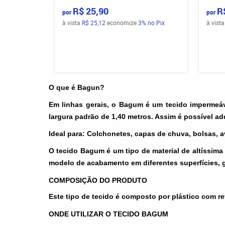
R$ 25,90
R
por
por
à vista
R$ 25,12
economize
3%
no Pix
à vist
O que é Bagun?
Em linhas gerais, o Bagum é um tecido impermeáv
largura padrão de 1,40 metros. Assim é possível a
Ideal para:
Colchonetes, capas de chuva, bolsas, av
O tecido Bagum é um tipo de material de altíssima 
modelo de acabamento em diferentes superfícies, g
COMPOSIÇÃO DO PRODUTO
Este tipo de tecido é composto por plástico com r
ONDE UTILIZAR O TECIDO BAGUM