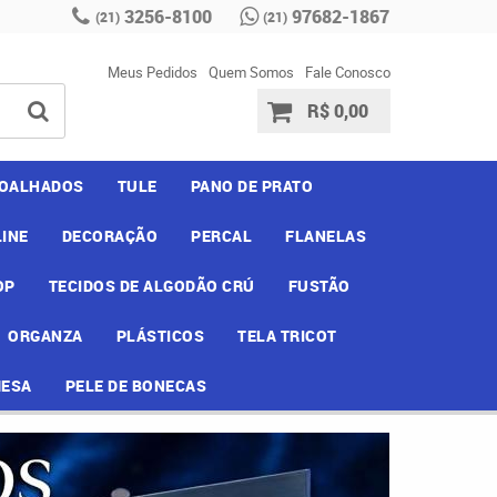
3256-8100
97682-1867
(21)
(21)
Meus Pedidos
Quem Somos
Fale Conosco
R$ 0,00
OALHADOS
TULE
PANO DE PRATO
INE
DECORAÇÃO
PERCAL
FLANELAS
OP
TECIDOS DE ALGODÃO CRÚ
FUSTÃO
ORGANZA
PLÁSTICOS
TELA TRICOT
MESA
PELE DE BONECAS