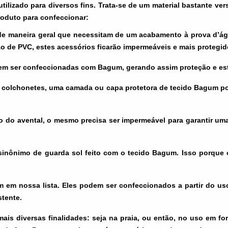
lizado para diversos fins. Trata-se de um material bastante vers
roduto para confeccionar:
de maneira geral que necessitam de um acabamento à prova d’á
o de PVC, estes acessórios ficarão impermeáveis e mais protegid
ser confeccionadas com Bagum, gerando assim proteção e estilo,
a colchonetes, uma camada ou capa protetora de tecido Bagum pode
so do avental, o mesmo precisa ser impermeável para garantir um
 sinônimo de guarda sol feito com o tecido Bagum. Isso porqu
 em nossa lista. Eles podem ser confeccionados a partir do 
stente.
ais diversas finalidades: seja na praia, ou então, no uso em fo