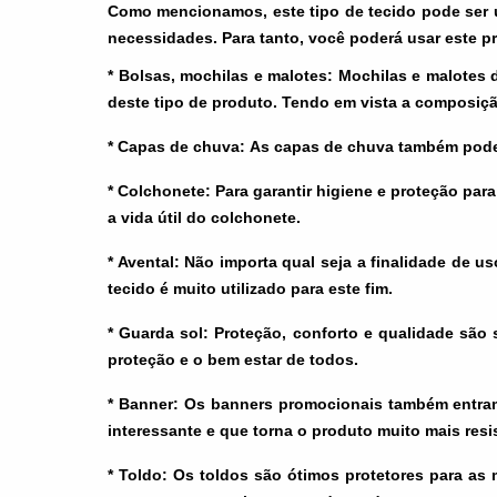
Como mencionamos, este tipo de tecido pode ser uti
necessidades. Para tanto, você poderá usar este p
* Bolsas, mochilas e malotes:
Mochilas e malotes 
deste tipo de produto. Tendo em vista a composiçã
* Capas de chuva:
As capas de chuva também podem 
* Colchonete:
Para garantir higiene e proteção par
a vida útil do colchonete.
* Avental:
Não importa qual seja a finalidade de u
tecido é muito utilizado para este fim.
* Guarda sol:
Proteção, conforto e qualidade são
proteção e o bem estar de todos.
* Banner:
Os banners promocionais também entram
interessante e que torna o produto muito mais resi
* Toldo:
Os toldos são ótimos protetores para as m