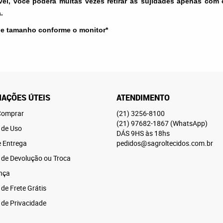
el, você poderá muitas vezes retirar as sujidades apenas com
.
 e tamanho conforme o monitor*
AÇÕES ÚTEIS
ATENDIMENTO
omprar
(21)
3256-8100
(21)
97682-1867
(WhatsApp)
 de Uso
DÁS 9HS às 18hs
e Entrega
pedidos@sagroltecidos.com.br
a de Devolução ou Troca
nça
 de Frete Grátis
a de Privacidade