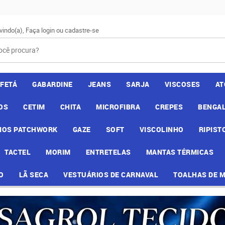
vindo(a),
Faça login
ou
cadastre-se
AFETÁ
GABARDINE
JEANS
SARJA
VISCOSES
AT
OS
CETIM
CHITA
MICROFIBRA
CREPES
BENGAL
IOS PATCHWORK
GAZE
SOFT
VISCOLINHO
RIPIST
TACTEL
MORIM
ENTRETELAS
MANTAS TÉRMICAS
O
LÃ SECA
VESTUÁRIOS DE CARNAVAL
TOALHAS DE 