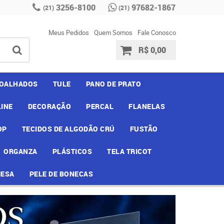
3256-8100
97682-1867
(21)
(21)
Meus Pedidos
Quem Somos
Fale Conosco
R$ 0,00
OALHADOS
TULE
PANO DE PRATO
INE
DECORAÇÃO
PERCAL
FLANELAS
OP
TECIDOS DE ALGODÃO CRÚ
FUSTÃO
ORGANZA
PLÁSTICOS
TELA TRICOT
MESA
PELE DE BONECAS