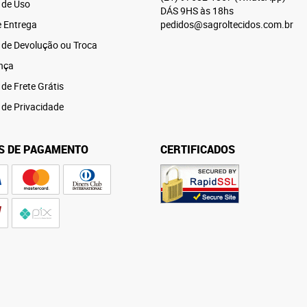
 de Uso
DÁS 9HS às 18hs
e Entrega
pedidos@sagroltecidos.com.br
a de Devolução ou Troca
nça
 de Frete Grátis
a de Privacidade
S DE PAGAMENTO
CERTIFICADOS