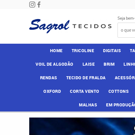
Seja bem-
HOME
TRICOLINE
DIGITAIS
T
VOIL DE ALGODÃO
LAISE
BRIM
LINH
RENDAS
TECIDO DE FRALDA
ACESSÓR
OXFORD
CORTA VENTO
COTTONS
MALHAS
EM PRODUÇÃ