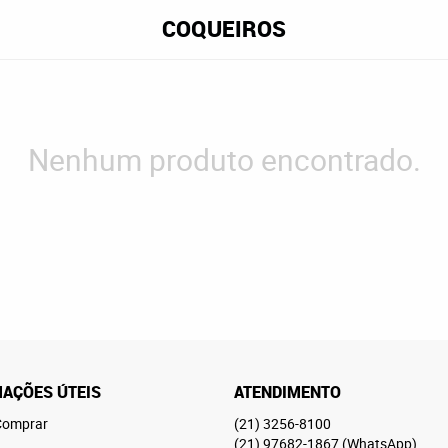
COQUEIROS
Nenhum produto encontrado.
AÇÕES ÚTEIS
ATENDIMENTO
omprar
(21)
3256-8100
(21)
97682-1867
(WhatsApp)