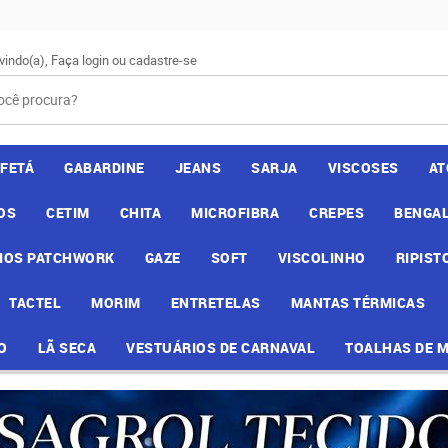
vindo(a),
Faça login
ou
cadastre-se
AFETÁ
GABARDINE
JEANS
SARJA
VISCOSES
AT
OS
CETIM
CHITA
MICROFIBRA
CREPES
BENGAL
IOS PATCHWORK
GAZE
SOFT
VISCOLINHO
RIPIST
TACTEL
MORIM
ENTRETELAS
MANTAS TÉRMICAS
O
LÃ SECA
VESTUÁRIOS DE CARNAVAL
TOALHAS DE 