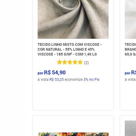
TECIDO LINHO MISTO COM VISCOSE -
TECID
COR NATURAL - 55% LINHO E 45%
BRANC
VISCOSE - 185 G/M² - COM 1,40 LG
65,0 G
(2)
R$ 54,90
R
por
por
à vista
R$ 53,25
economize
3%
no Pix
à vist