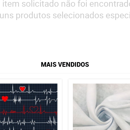
 item solicitado não foi encontrad
uns produtos selecionados especi
MAIS VENDIDOS