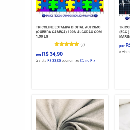
TRICOLINE ESTAMPA DIGITAL AUTISMO
TRICO
(QUEBRA CABEÇA) 100% ALGODÃO COM
(ECG 
1,50 LG
MARIN
R
(3)
por
à vist
R$ 34,90
por
à vista
R$ 33,85
economize
3%
no Pix