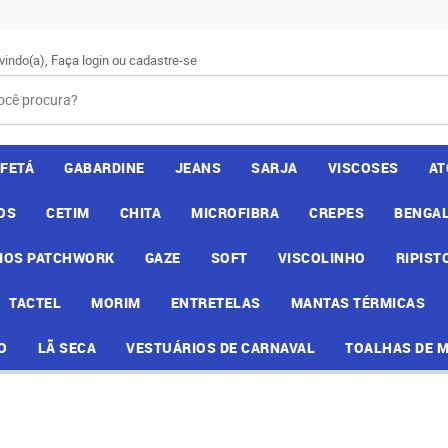
vindo(a),
Faça login
ou
cadastre-se
AFETÁ
GABARDINE
JEANS
SARJA
VISCOSES
AT
OS
CETIM
CHITA
MICROFIBRA
CREPES
BENGAL
IOS PATCHWORK
GAZE
SOFT
VISCOLINHO
RIPIST
TACTEL
MORIM
ENTRETELAS
MANTAS TÉRMICAS
O
LÃ SECA
VESTUÁRIOS DE CARNAVAL
TOALHAS DE 