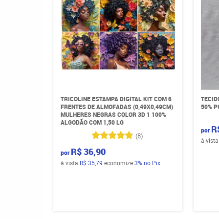
TRICOLINE ESTAMPA DIGITAL KIT COM 6
TECID
FRENTES DE ALMOFADAS (0,49X0,49CM)
50% P
MULHERES NEGRAS COLOR 3D 1 100%
ALGODÃO COM 1,50 LG
R
por
(8)
à vist
R$ 36,90
por
à vista
R$ 35,79
economize
3%
no Pix