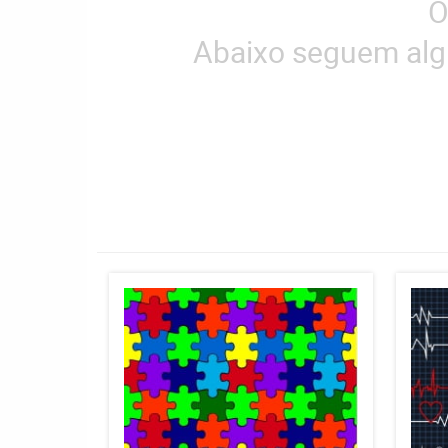
O
Abaixo seguem alg