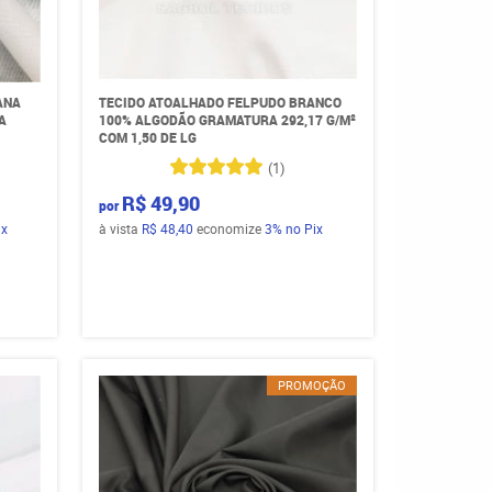
ANA
TECIDO ATOALHADO FELPUDO BRANCO
A
100% ALGODÃO GRAMATURA 292,17 G/M²
COM 1,50 DE LG
(1)
R$ 49,90
por
ix
à vista
R$ 48,40
economize
3%
no Pix
PROMOÇÃO