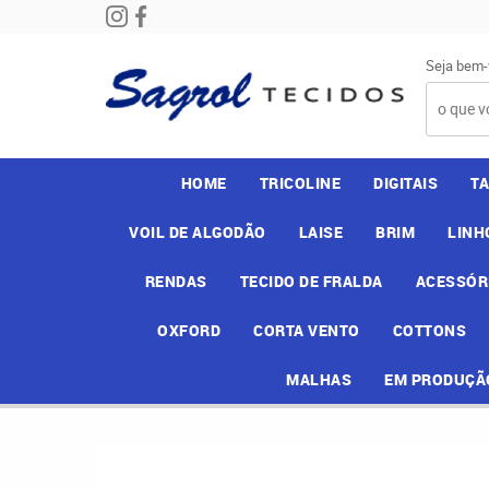
Seja bem-
HOME
TRICOLINE
DIGITAIS
T
VOIL DE ALGODÃO
LAISE
BRIM
LINH
RENDAS
TECIDO DE FRALDA
ACESSÓR
OXFORD
CORTA VENTO
COTTONS
MALHAS
EM PRODUÇÃ