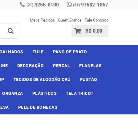
3256-8100
97682-1867
(21)
(21)
Meus Pedidos
Quem Somos
Fale Conosco
R$ 0,00
OALHADOS
TULE
PANO DE PRATO
INE
DECORAÇÃO
PERCAL
FLANELAS
OP
TECIDOS DE ALGODÃO CRÚ
FUSTÃO
ORGANZA
PLÁSTICOS
TELA TRICOT
MESA
PELE DE BONECAS