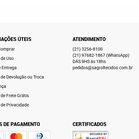
AÇÕES ÚTEIS
ATENDIMENTO
omprar
(21)
3256-8100
(21)
97682-1867
(WhatsApp)
 de Uso
DÁS 9HS às 18hs
e Entrega
pedidos@sagroltecidos.com.br
a de Devolução ou Troca
nça
 de Frete Grátis
a de Privacidade
S DE PAGAMENTO
CERTIFICADOS