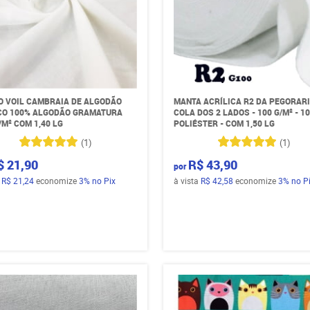
O VOIL CAMBRAIA DE ALGODÃO
MANTA ACRÍLICA R2 DA PEGORARI
O 100% ALGODÃO GRAMATURA
COLA DOS 2 LADOS - 100 G/M² - 1
/M² COM 1,40 LG
POLIÉSTER - COM 1,50 LG
(1)
(1)
$ 21,90
R$ 43,90
por
a
R$ 21,24
economize
3%
no Pix
à vista
R$ 42,58
economize
3%
no P