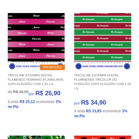
PROMOÇÃO
TRICOLINE ESTAMPA DIGITAL
TRICOLINE ESTAMPA DIGITAL
FLAMENGO FEMININO (FLAMULHER)
FLUMINENSE TRICOLOR DO
100% ALGODÃO COM 1,50 LG
CORAÇÃO 100% ALGODÃO COM 1,50
LG
de
R$ 34,90
R$ 25,90
por
R$ 34,90
à vista
R$ 25,12
economize
3%
por
no Pix
à vista
R$ 33,85
economize
3%
no Pix