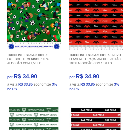
TRICOLINE ESTAMPA DIGITAL
TRICOLINE ESTAMPA DIGITAL NOVO
FUTEBOL DE MENINOS 100%
FLAMENGO, RAÇA, AMOR E PAIXÃO
ALGODÃO COM 1,50 LG
100% ALGODÃO COM 1,50 LG
R$ 34,90
R$ 34,90
por
por
à vista
R$ 33,85
economize
3%
à vista
R$ 33,85
economize
3%
no Pix
no Pix