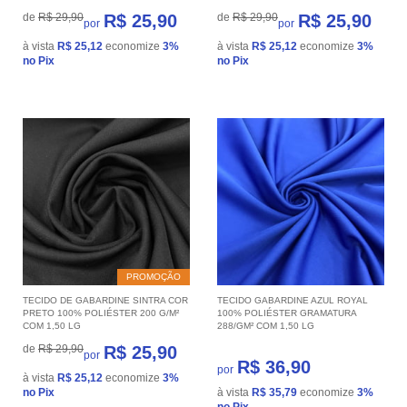
de
R$ 29,90
R$ 25,90
de
R$ 29,90
R$ 25,90
por
por
à vista
R$ 25,12
economize
3%
à vista
R$ 25,12
economize
3%
no Pix
no Pix
PROMOÇÃO
TECIDO DE GABARDINE SINTRA COR
TECIDO GABARDINE AZUL ROYAL
PRETO 100% POLIÉSTER 200 G/M²
100% POLIÉSTER GRAMATURA
COM 1,50 LG
288/GM² COM 1,50 LG
de
R$ 29,90
R$ 25,90
por
R$ 36,90
por
à vista
R$ 25,12
economize
3%
no Pix
à vista
R$ 35,79
economize
3%
no Pix