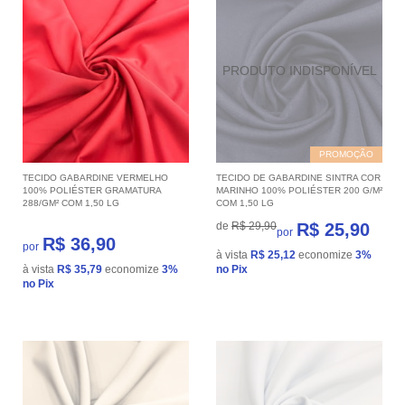
PROMOÇÃO
TECIDO GABARDINE VERMELHO
TECIDO DE GABARDINE SINTRA COR
100% POLIÉSTER GRAMATURA
MARINHO 100% POLIÉSTER 200 G/M²
288/GM² COM 1,50 LG
COM 1,50 LG
de
R$ 29,90
R$ 25,90
por
R$ 36,90
por
à vista
R$ 25,12
economize
3%
à vista
R$ 35,79
economize
3%
no Pix
no Pix