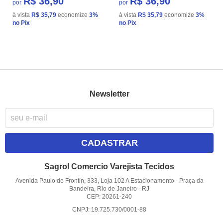
R$ 36,90
R$ 36,90
por
por
à vista
R$ 35,79
economize
3%
à vista
R$ 35,79
economize
3%
no Pix
no Pix
Newsletter
CADASTRAR
Sagrol Comercio Varejista Tecidos
Avenida Paulo de Frontin, 333, Loja 102 A Estacionamento
-
Praça da
Bandeira, Rio de Janeiro
-
RJ
CEP: 20261-240
CNPJ: 19.725.730/0001-88