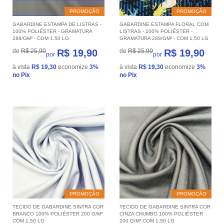
PROMOÇÃO
PROMOÇÃO
GABARDINE ESTAMPA DE LISTRAS -
GABARDINE ESTAMPA FLORAL COM
100% POLIÉSTER - GRAMATURA
LISTRAS - 100% POLIÉSTER -
288/GM² - COM 1,50 LG
GRAMATURA 288/GM² - COM 1,50 LG
de
R$ 25,90
R$ 19,90
de
R$ 25,90
R$ 19,90
por
por
à vista
R$ 19,30
economize
3%
à vista
R$ 19,30
economize
3%
no Pix
no Pix
PROMOÇÃO
PROMOÇÃO
TECIDO DE GABARDINE SINTRA COR
TECIDO DE GABARDINE SINTRA COR
BRANCO 100% POLIÉSTER 200 G/M²
CINZA CHUMBO 100% POLIÉSTER
COM 1,50 LG
200 G/M² COM 1,50 LG