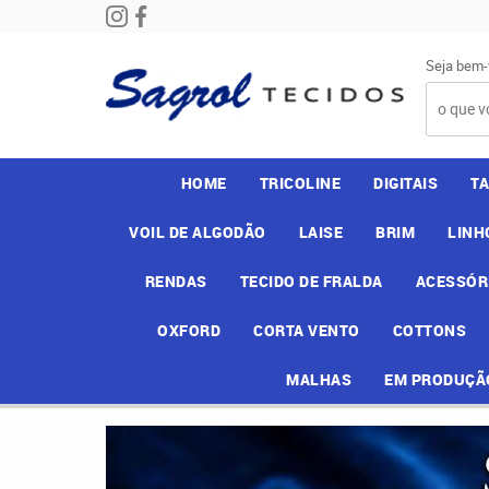
Seja bem-
HOME
TRICOLINE
DIGITAIS
T
VOIL DE ALGODÃO
LAISE
BRIM
LINH
RENDAS
TECIDO DE FRALDA
ACESSÓR
OXFORD
CORTA VENTO
COTTONS
MALHAS
EM PRODUÇÃ