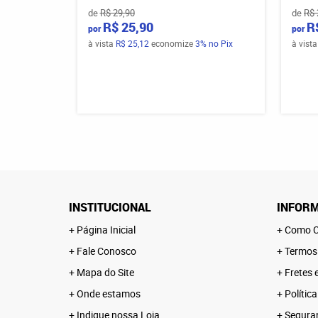
de
R$ 29,90
de
R$ 
R$ 25,90
R
por
por
à vista
R$ 25,12
economize
3%
no Pix
à vist
INSTITUCIONAL
INFORM
Página Inicial
Como C
Fale Conosco
Termos
Mapa do Site
Fretes 
Onde estamos
Polític
Indique nossa Loja
Segura