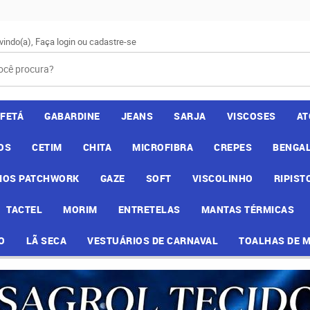
vindo(a),
Faça login
ou
cadastre-se
AFETÁ
GABARDINE
JEANS
SARJA
VISCOSES
AT
OS
CETIM
CHITA
MICROFIBRA
CREPES
BENGAL
IOS PATCHWORK
GAZE
SOFT
VISCOLINHO
RIPIST
TACTEL
MORIM
ENTRETELAS
MANTAS TÉRMICAS
O
LÃ SECA
VESTUÁRIOS DE CARNAVAL
TOALHAS DE 