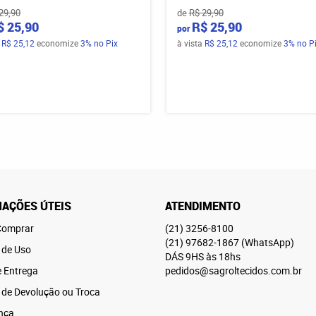
29,90
de
R$ 29,90
$ 25,90
R$ 25,90
por
a
R$ 25,12
economize
3%
no Pix
à vista
R$ 25,12
economize
3%
no P
AÇÕES ÚTEIS
ATENDIMENTO
omprar
(21)
3256-8100
(21)
97682-1867
(WhatsApp)
 de Uso
DÁS 9HS às 18hs
e Entrega
pedidos@sagroltecidos.com.br
a de Devolução ou Troca
nça