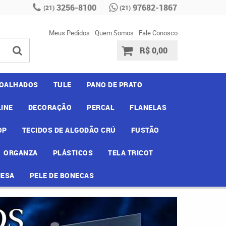
3256-8100
97682-1867
(21)
(21)
Meus Pedidos
Quem Somos
Fale Conosco
R$ 0,00
OALHADOS
TULE
PANO DE PRATO
INE
DECORAÇÃO
PERCAL
FLANELAS
OP
TECIDOS DE ALGODÃO CRÚ
FUSTÃO
ORGANZA
PLÁSTICOS
TELA TRICOT
MESA
PELE DE BONECAS