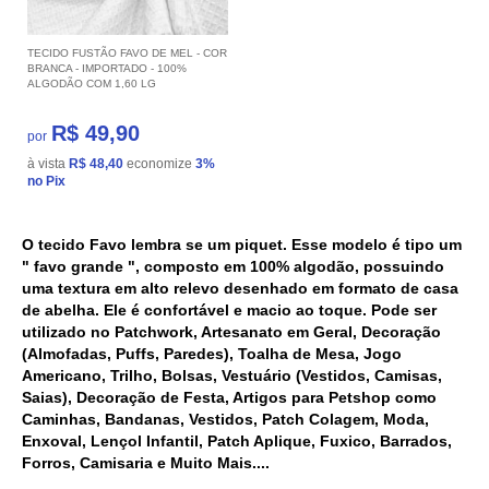
TECIDO FUSTÃO FAVO DE MEL - COR
BRANCA - IMPORTADO - 100%
ALGODÃO COM 1,60 LG
R$ 49,90
por
à vista
R$ 48,40
economize
3%
no Pix
O tecido Favo lembra se um piquet. Esse modelo é tipo um 
" favo grande ", composto em 100% algodão, possuindo 
uma textura em alto relevo desenhado em formato de casa 
de abelha. Ele é confortável e macio ao toque. Pode ser 
utilizado no 
Patchwork, Artesanato em Geral, Decoração 
(Almofadas, Puffs, Paredes), Toalha de Mesa, Jogo 
Americano, Trilho, Bolsas, Vestuário (Vestidos, Camisas, 
Saias), Decoração de Festa, Artigos para Petshop como 
Caminhas, Bandanas, Vestidos, Patch Colagem, Moda, 
Enxoval, Lençol Infantil, Patch Aplique, Fuxico, Barrados, 
Forros, Camisaria e Muito Mais....