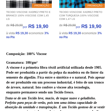
PROMOÇÃO
PROMOÇÃO
TECIDO VISCOSE XADREZ PRETO E
TECIDO VOSCOSE XADREZ PRETO
BRANCO 100% VISCOSE COM 1,45
COM TURQUESA 100% VISCOSE
LG
COM 1,47 LG
de
R$ 29,90
R$ 19,90
de
R$ 29,90
R$ 19,90
por
por
à vista
R$ 19,30
economize
3%
à vista
R$ 19,30
economize
3%
no Pix
no Pix
Composição: 100% Viscose
Gramatura: 100/gm²
A
viscose
é a primeira fibra têxtil artificial utilizada desde 1905.
Pode ser produzida a partir da polpa da madeira ou do linter da
semente do algodão. Fica entre o sintético e o natural. Pois apesar
de ser produzido em um processo industrial, é feito de um tronco
de árvore, natural. Isto confere a
viscose
alta tecnologia,
enquanto permanece sendo um
Tecido
fresco.
Trata-se de um
Tecido
leve, macio, de toque suave e geladinho.
Perfeito para peças de verão, pois tem uma ótima capacidade de
absorção da umidade e transpiração. É um
Tecido
gostoso de se vestir