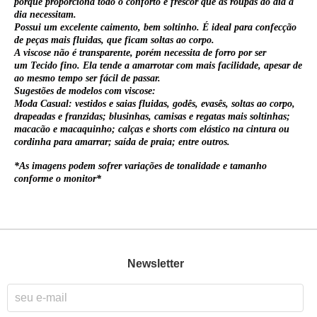
porque proporciona todo o conforto e frescor que as roupas do dia a
dia necessitam.
Possui um excelente caimento, bem soltinho. É ideal para confecção
de peças mais fluidas, que ficam soltas ao corpo.
A
viscose
não é transparente, porém necessita de forro por ser
um
Tecido
fino. Ela tende a amarrotar com mais facilidade, apesar de
ao mesmo tempo ser fácil de passar.
Sugestões de modelos com
viscose
:
Moda Casual: vestidos e saias fluidas, godês, evasês, soltas ao corpo,
drapeadas e franzidas; blusinhas, camisas e regatas mais soltinhas;
macacão e macaquinho; calças e shorts com elástico na cintura ou
cordinha para amarrar; saída de praia; entre outros.
*As imagens podem sofrer variações de tonalidade e tamanho
conforme o monitor*
Newsletter