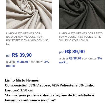
LINHO MISTO HERMÉS COR
LINHO MISTO HERMÉS COR PRETO
NATURAL 53% VISCOSE, 42%
53% VISCOSE, 42% POLIÉSTER E
POLIÉSTER E 5% LINHO COM 1,50
5% LINHO COM 1,50 LG
LG
R$ 39,90
por
R$ 39,90
por
à vista
R$ 38,70
economize
3%
à vista
R$ 38,70
economize
3%
no Pix
no Pix
Linho Misto Hermés
Composição: 53% Viscose, 42% Poliéster e 5% Linho
Largura: 1,50 cm
*As imagens podem sofrer variações de tonalidade e
tamanho conforme o monitor*