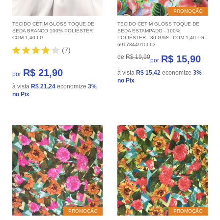
PROMOÇÃO
TECIDO CETIM GLOSS TOQUE DE
TECIDO CETIM GLOSS TOQUE DE
SEDA BRANCO 100% POLIÉSTER
SEDA ESTAMPADO - 100%
COM 1,40 LG
POLIÉSTER - 80 G/M² - COM 1,40 LG -
6917844910663
(7)
de
R$ 19,90
R$ 15,90
por
R$ 21,90
à vista
R$ 15,42
economize
3%
por
no Pix
à vista
R$ 21,24
economize
3%
no Pix
PROMOÇÃO
PROMOÇÃO