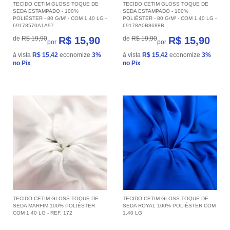
TECIDO CETIM GLOSS TOQUE DE
TECIDO CETIM GLOSS TOQUE DE
SEDA ESTAMPADO - 100%
SEDA ESTAMPADO - 100%
POLIÉSTER - 80 G/M² - COM 1,40 LG -
POLIÉSTER - 80 G/M² - COM 1,40 LG -
69178570A1A97
69178A0B8688B
de
R$ 19,90
R$ 15,90
de
R$ 19,90
R$ 15,90
por
por
à vista
R$ 15,42
economize
3%
à vista
R$ 15,42
economize
3%
no Pix
no Pix
TECIDO CETIM GLOSS TOQUE DE
TECIDO CETIM GLOSS TOQUE DE
SEDA MARFIM 100% POLIÉSTER
SEDA ROYAL 100% POLIÉSTER COM
COM 1,40 LG - REF. 172
1,40 LG