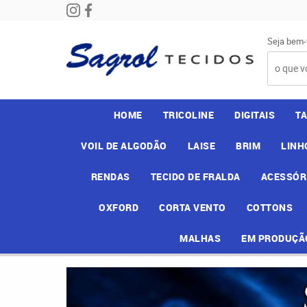
Seja bem-
HOME
TRICOLINE
DIGITAIS
T
VOIL DE ALGODÃO
LAISE
BRIM
LINH
RENDAS
TECIDO DE FRALDA
ACESSÓR
OXFORD
CORTA VENTO
COTTONS
MALHAS
EM PRODUÇÃ