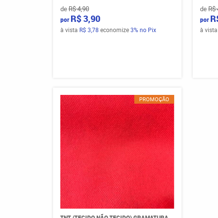
de
R$ 4,90
de
R$ 
R$ 3,90
R
por
por
à vista
R$ 3,78
economize
3%
no Pix
à vist
PROMOÇÃO
TNT (TECIDO NÃO TECIDO) GRAMATURA