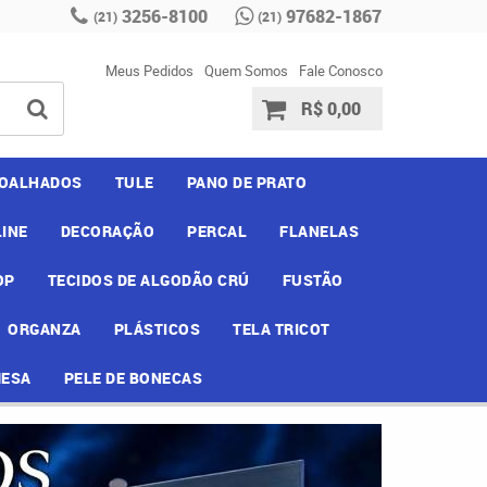
3256-8100
97682-1867
(21)
(21)
Meus Pedidos
Quem Somos
Fale Conosco
R$ 0,00
OALHADOS
TULE
PANO DE PRATO
INE
DECORAÇÃO
PERCAL
FLANELAS
OP
TECIDOS DE ALGODÃO CRÚ
FUSTÃO
ORGANZA
PLÁSTICOS
TELA TRICOT
MESA
PELE DE BONECAS