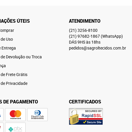
AÇÕES ÚTEIS
ATENDIMENTO
omprar
(21)
3256-8100
(21)
97682-1867
(WhatsApp)
 de Uso
DÁS 9HS às 18hs
e Entrega
pedidos@sagroltecidos.com.br
a de Devolução ou Troca
nça
 de Frete Grátis
a de Privacidade
S DE PAGAMENTO
CERTIFICADOS