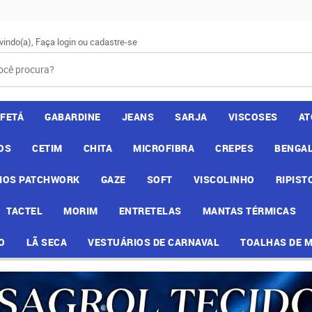
vindo(a),
Faça login
ou
cadastre-se
AFETÁ
GABARDINE
JEANS
SARJA
VISCOSES
AT
OS
CETIM
CHITA
MICROFIBRA
CREPES
BENGAL
IOS PATCHWORK
GAZE
SOFT
VISCOLINHO
RIPIST
TACTEL
MORIM
ENTRETELAS
MANTAS TÉRMICAS
O
LÃ SECA
VESTUÁRIOS DE CARNAVAL
TOALHAS DE 