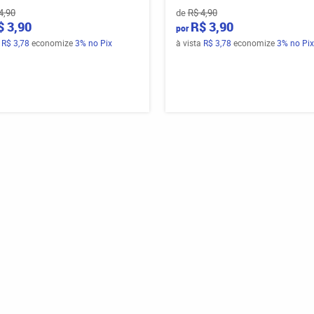
4,90
de
R$ 4,90
$ 3,90
R$ 3,90
por
a
R$ 3,78
economize
3%
no Pix
à vista
R$ 3,78
economize
3%
no Pix