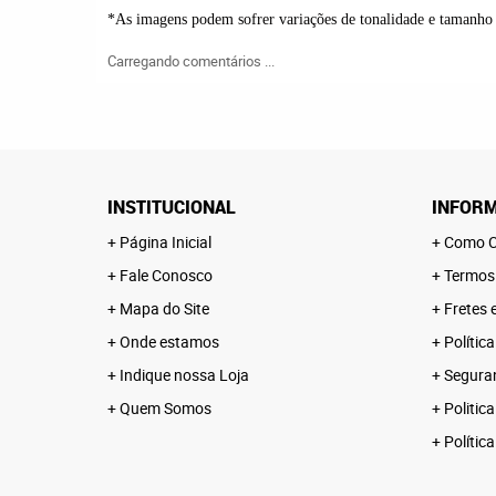
*As imagens podem sofrer variações de tonalidade e tamanh
Carregando comentários ...
INSTITUCIONAL
INFORM
Página Inicial
Como C
Fale Conosco
Termos
Mapa do Site
Fretes 
Onde estamos
Polític
Indique nossa Loja
Segura
Quem Somos
Politica
Polític