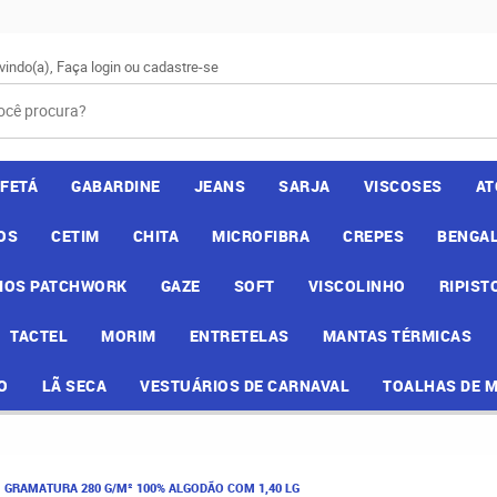
vindo(a),
Faça login
ou
cadastre-se
AFETÁ
GABARDINE
JEANS
SARJA
VISCOSES
AT
OS
CETIM
CHITA
MICROFIBRA
CREPES
BENGAL
IOS PATCHWORK
GAZE
SOFT
VISCOLINHO
RIPIST
TACTEL
MORIM
ENTRETELAS
MANTAS TÉRMICAS
O
LÃ SECA
VESTUÁRIOS DE CARNAVAL
TOALHAS DE 
 GRAMATURA 280 G/M² 100% ALGODÃO COM 1,40 LG