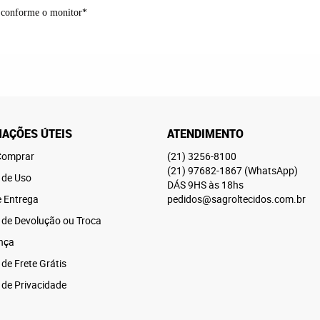
o conforme o monitor*
AÇÕES ÚTEIS
ATENDIMENTO
omprar
(21)
3256-8100
(21)
97682-1867
(WhatsApp)
 de Uso
DÁS 9HS às 18hs
e Entrega
pedidos@sagroltecidos.com.br
a de Devolução ou Troca
nça
 de Frete Grátis
a de Privacidade