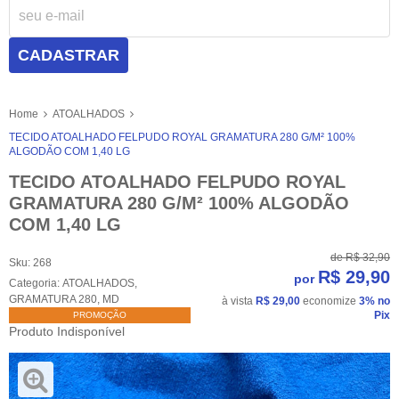
CADASTRAR
Home
ATOALHADOS
TECIDO ATOALHADO FELPUDO ROYAL GRAMATURA 280 G/M² 100%
ALGODÃO COM 1,40 LG
TECIDO ATOALHADO FELPUDO ROYAL
GRAMATURA 280 G/M² 100% ALGODÃO
COM 1,40 LG
de
R$ 32,90
Sku:
268
R$ 29,90
por
Categoria:
ATOALHADOS
,
GRAMATURA 280
,
MD
à vista
R$ 29,00
economize
3%
no
Pix
PROMOÇÃO
Produto Indisponível