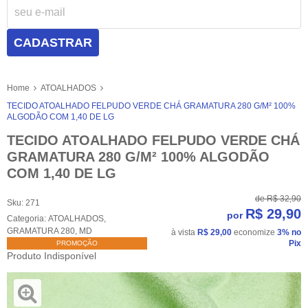
CADASTRAR
Home
ATOALHADOS
TECIDO ATOALHADO FELPUDO VERDE CHÁ GRAMATURA 280 G/M² 100%
ALGODÃO COM 1,40 DE LG
TECIDO ATOALHADO FELPUDO VERDE CHÁ
GRAMATURA 280 G/M² 100% ALGODÃO
COM 1,40 DE LG
de
R$ 32,90
Sku:
271
R$ 29,90
por
Categoria:
ATOALHADOS
,
GRAMATURA 280
,
MD
à vista
R$ 29,00
economize
3%
no
Pix
PROMOÇÃO
Produto Indisponível