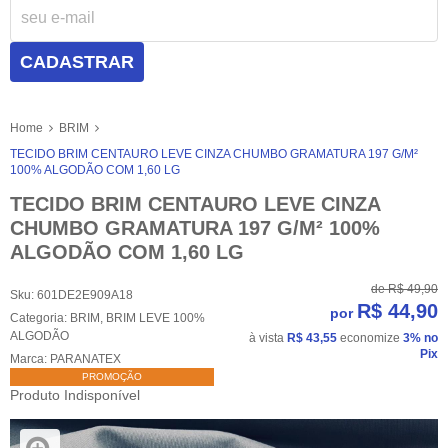
CADASTRAR
Home
BRIM
TECIDO BRIM CENTAURO LEVE CINZA CHUMBO GRAMATURA 197 G/M²
100% ALGODÃO COM 1,60 LG
TECIDO BRIM CENTAURO LEVE CINZA
CHUMBO GRAMATURA 197 G/M² 100%
ALGODÃO COM 1,60 LG
de
R$ 49,90
Sku:
601DE2E909A18
R$ 44,90
por
Categoria:
BRIM
,
BRIM LEVE 100%
ALGODÃO
à vista
R$ 43,55
economize
3%
no
Pix
Marca:
PARANATEX
PROMOÇÃO
Produto Indisponível