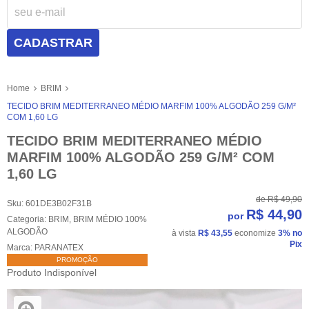
CADASTRAR
Home
BRIM
TECIDO BRIM MEDITERRANEO MÉDIO MARFIM 100% ALGODÃO 259 G/M²
COM 1,60 LG
TECIDO BRIM MEDITERRANEO MÉDIO
MARFIM 100% ALGODÃO 259 G/M² COM
1,60 LG
de
R$ 49,90
Sku:
601DE3B02F31B
R$ 44,90
por
Categoria:
BRIM
,
BRIM MÉDIO 100%
ALGODÃO
à vista
R$ 43,55
economize
3%
no
Pix
Marca:
PARANATEX
PROMOÇÃO
Produto Indisponível