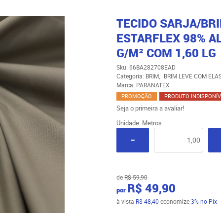
TECIDO SARJA/BRI
ESTARFLEX 98% A
G/M² COM 1,60 LG
Sku:
66BA282708EAD
Categoria:
BRIM
BRIM LEVE COM ELA
Marca:
PARANATEX
PROMOÇÃO
PRODUTO INDISPONÍV
Seja o primeira a avaliar!
Unidade: Metros
de
R$ 59,90
R$ 49,90
por
à vista
R$ 48,40
economize
3%
no Pix