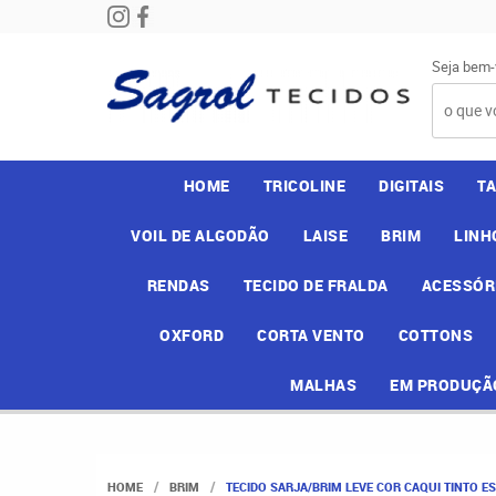
Seja bem-
HOME
TRICOLINE
DIGITAIS
T
VOIL DE ALGODÃO
LAISE
BRIM
LINH
RENDAS
TECIDO DE FRALDA
ACESSÓR
OXFORD
CORTA VENTO
COTTONS
MALHAS
EM PRODUÇÃ
HOME
BRIM
TECIDO SARJA/BRIM LEVE COR CAQUI TINTO ES