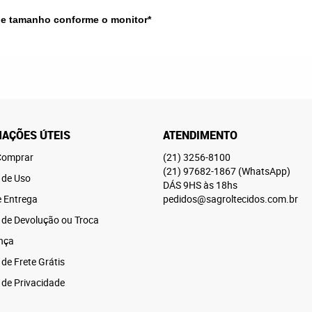
 e tamanho conforme o monitor*
AÇÕES ÚTEIS
ATENDIMENTO
omprar
(21)
3256-8100
(21)
97682-1867
(WhatsApp)
 de Uso
DÁS 9HS às 18hs
e Entrega
pedidos@sagroltecidos.com.br
a de Devolução ou Troca
nça
 de Frete Grátis
a de Privacidade