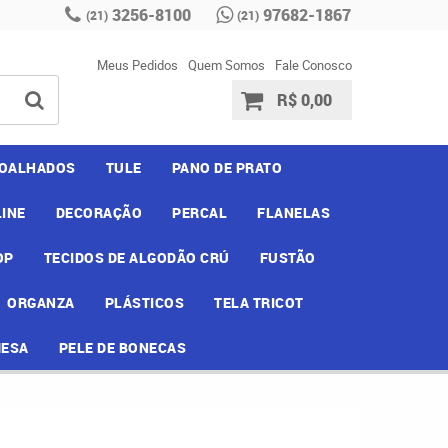
3256-8100
97682-1867
(21)
(21)
Meus Pedidos
Quem Somos
Fale Conosco
R$ 0,00
OALHADOS
TULE
PANO DE PRATO
INE
DECORAÇÃO
PERCAL
FLANELAS
OP
TECIDOS DE ALGODÃO CRÚ
FUSTÃO
ORGANZA
PLÁSTICOS
TELA TRICOT
MESA
PELE DE BONECAS