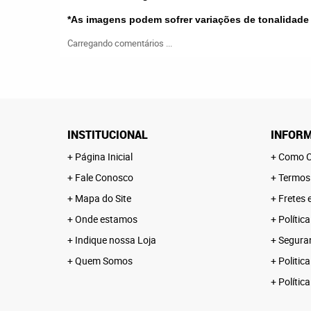
*As imagens podem sofrer variações de tonalidade
Carregando comentários ...
INSTITUCIONAL
INFORM
Página Inicial
Como C
Fale Conosco
Termos
Mapa do Site
Fretes 
Onde estamos
Polític
Indique nossa Loja
Segura
Quem Somos
Politica
Polític