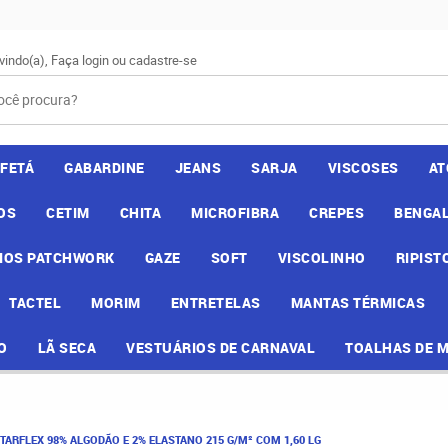
vindo(a),
Faça login
ou
cadastre-se
AFETÁ
GABARDINE
JEANS
SARJA
VISCOSES
AT
OS
CETIM
CHITA
MICROFIBRA
CREPES
BENGAL
IOS PATCHWORK
GAZE
SOFT
VISCOLINHO
RIPIST
TACTEL
MORIM
ENTRETELAS
MANTAS TÉRMICAS
O
LÃ SECA
VESTUÁRIOS DE CARNAVAL
TOALHAS DE 
TARFLEX 98% ALGODÃO E 2% ELASTANO 215 G/M² COM 1,60 LG