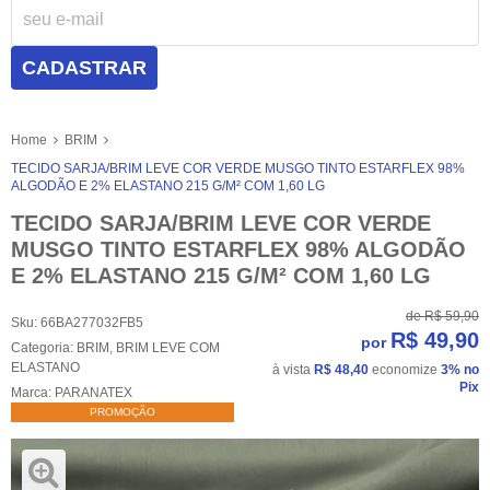
CADASTRAR
Home
BRIM
TECIDO SARJA/BRIM LEVE COR VERDE MUSGO TINTO ESTARFLEX 98%
ALGODÃO E 2% ELASTANO 215 G/M² COM 1,60 LG
TECIDO SARJA/BRIM LEVE COR VERDE
MUSGO TINTO ESTARFLEX 98% ALGODÃO
E 2% ELASTANO 215 G/M² COM 1,60 LG
de
R$ 59,90
Sku:
66BA277032FB5
R$ 49,90
por
Categoria:
BRIM
,
BRIM LEVE COM
ELASTANO
à vista
R$ 48,40
economize
3%
no
Pix
Marca:
PARANATEX
PROMOÇÃO