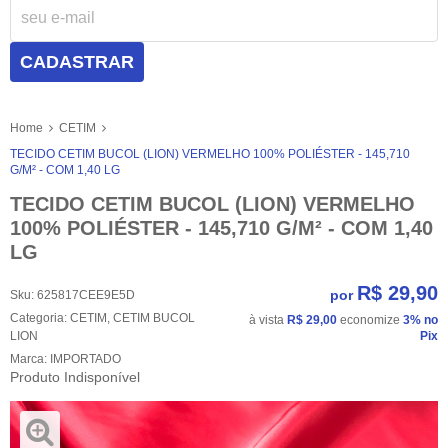
CADASTRAR
Home
CETIM
TECIDO CETIM BUCOL (LION) VERMELHO 100% POLIÉSTER - 145,710
G/M² - COM 1,40 LG
TECIDO CETIM BUCOL (LION) VERMELHO
100% POLIÉSTER - 145,710 G/M² - COM 1,40
LG
R$ 29,90
por
Sku:
625817CEE9E5D
Categoria:
CETIM
,
CETIM BUCOL
à vista
R$ 29,00
economize
3%
no
LION
Pix
Marca:
IMPORTADO
Produto Indisponível