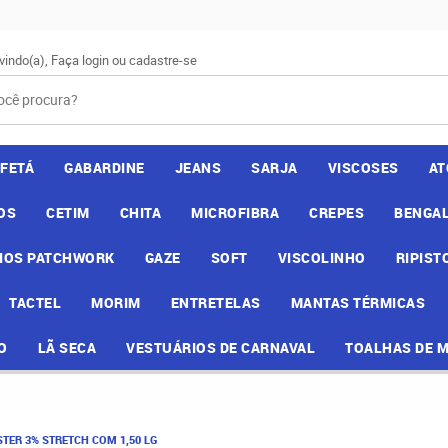
vindo(a),
Faça login
ou
cadastre-se
AFETÁ
GABARDINE
JEANS
SARJA
VISCOSES
AT
OS
CETIM
CHITA
MICROFIBRA
CREPES
BENGAL
IOS PATCHWORK
GAZE
SOFT
VISCOLINHO
RIPIST
TACTEL
MORIM
ENTRETELAS
MANTAS TÉRMICAS
O
LÃ SECA
VESTUÁRIOS DE CARNAVAL
TOALHAS DE 
TER 3% STRETCH COM 1,50 LG