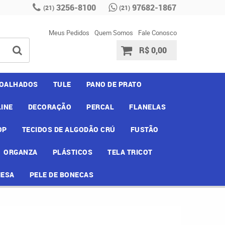
3256-8100
97682-1867
(21)
(21)
Meus Pedidos
Quem Somos
Fale Conosco
R$ 0,00
OALHADOS
TULE
PANO DE PRATO
INE
DECORAÇÃO
PERCAL
FLANELAS
OP
TECIDOS DE ALGODÃO CRÚ
FUSTÃO
ORGANZA
PLÁSTICOS
TELA TRICOT
MESA
PELE DE BONECAS