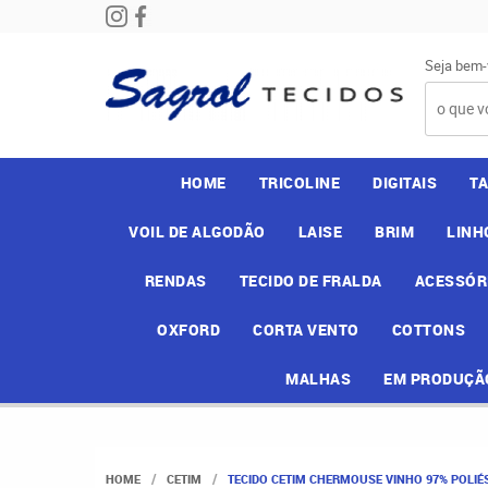
Seja bem-
HOME
TRICOLINE
DIGITAIS
T
VOIL DE ALGODÃO
LAISE
BRIM
LINH
RENDAS
TECIDO DE FRALDA
ACESSÓR
OXFORD
CORTA VENTO
COTTONS
MALHAS
EM PRODUÇÃ
HOME
CETIM
TECIDO CETIM CHERMOUSE VINHO 97% POLIÉS