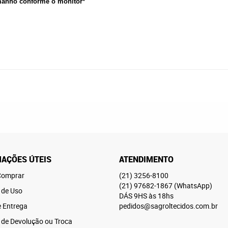
amanho conforme o monitor*
AÇÕES ÚTEIS
ATENDIMENTO
omprar
(21)
3256-8100
(21)
97682-1867
(WhatsApp)
 de Uso
DÁS 9HS às 18hs
e Entrega
pedidos@sagroltecidos.com.br
a de Devolução ou Troca