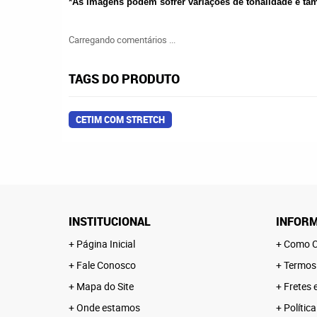
*As imagens podem sofrer variações de tonalidade e t
Carregando comentários ...
TAGS DO PRODUTO
CETIM COM STRETCH
INSTITUCIONAL
INFORM
Página Inicial
Como C
Fale Conosco
Termos
Mapa do Site
Fretes 
Onde estamos
Polític