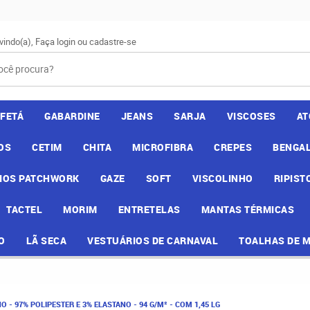
vindo(a),
Faça login
ou
cadastre-se
AFETÁ
GABARDINE
JEANS
SARJA
VISCOSES
AT
OS
CETIM
CHITA
MICROFIBRA
CREPES
BENGAL
IOS PATCHWORK
GAZE
SOFT
VISCOLINHO
RIPIST
TACTEL
MORIM
ENTRETELAS
MANTAS TÉRMICAS
O
LÃ SECA
VESTUÁRIOS DE CARNAVAL
TOALHAS DE 
O - 97% POLIPESTER E 3% ELASTANO - 94 G/M² - COM 1,45 LG