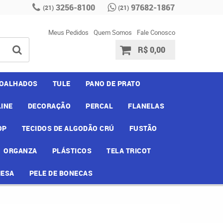
3256-8100
97682-1867
(21)
(21)
Meus Pedidos
Quem Somos
Fale Conosco
R$ 0,00
OALHADOS
TULE
PANO DE PRATO
INE
DECORAÇÃO
PERCAL
FLANELAS
OP
TECIDOS DE ALGODÃO CRÚ
FUSTÃO
ORGANZA
PLÁSTICOS
TELA TRICOT
MESA
PELE DE BONECAS