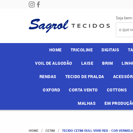
Seja bem-
HOME
TRICOLINE
DIGITAIS
T
VOIL DE ALGODÃO
LAISE
BRIM
LINH
RENDAS
TECIDO DE FRALDA
ACESSÓR
OXFORD
CORTA VENTO
COTTONS
MALHAS
EM PRODUÇÃ
HOME
CETIM
TECIDO CETIM DULL VIVID RED - COR VERMELH