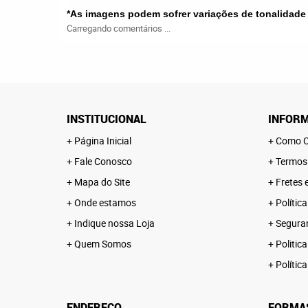
*As imagens podem sofrer variações de tonalidade
Carregando comentários ...
INSTITUCIONAL
INFORM
Página Inicial
Como C
Fale Conosco
Termos
Mapa do Site
Fretes 
Onde estamos
Polític
Indique nossa Loja
Segura
Quem Somos
Politica
Polític
ENDEREÇO
FORMA