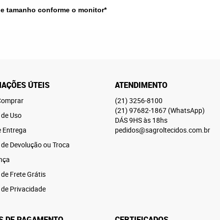
 e tamanho conforme o monitor*
AÇÕES ÚTEIS
ATENDIMENTO
omprar
(21)
3256-8100
(21)
97682-1867
(WhatsApp)
 de Uso
DÁS 9HS às 18hs
e Entrega
pedidos@sagroltecidos.com.br
a de Devolução ou Troca
nça
 de Frete Grátis
a de Privacidade
S DE PAGAMENTO
CERTIFICADOS