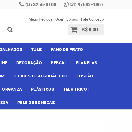
3256-8100
97682-1867
(21)
(21)
Meus Pedidos
Quem Somos
Fale Conosco
R$ 0,00
OALHADOS
TULE
PANO DE PRATO
INE
DECORAÇÃO
PERCAL
FLANELAS
OP
TECIDOS DE ALGODÃO CRÚ
FUSTÃO
ORGANZA
PLÁSTICOS
TELA TRICOT
MESA
PELE DE BONECAS