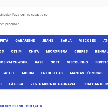
vindo(a),
Faça login
ou
cadastre-se
AFETÁ
GABARDINE
JEANS
SARJA
VISCOSES
AT
OS
CETIM
CHITA
MICROFIBRA
CREPES
BENGAL
IOS PATCHWORK
GAZE
SOFT
VISCOLINHO
RIPIST
TACTEL
MORIM
ENTRETELAS
MANTAS TÉRMICAS
O
LÃ SECA
VESTUÁRIOS DE CARNAVAL
TOALHAS DE 
HO 100% POLIÉSTER COM 1,40 LG