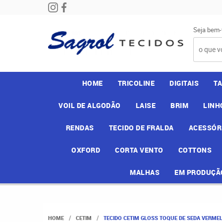
Seja bem-
HOME
TRICOLINE
DIGITAIS
T
VOIL DE ALGODÃO
LAISE
BRIM
LINH
RENDAS
TECIDO DE FRALDA
ACESSÓR
OXFORD
CORTA VENTO
COTTONS
MALHAS
EM PRODUÇÃ
HOME
CETIM
TECIDO CETIM GLOSS TOQUE DE SEDA VERMEL