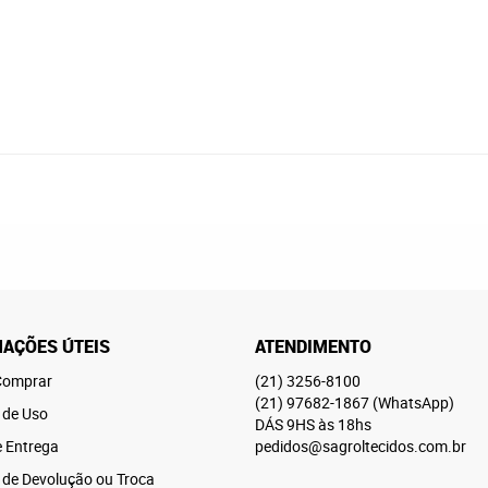
AÇÕES ÚTEIS
ATENDIMENTO
omprar
(21)
3256-8100
(21)
97682-1867
(WhatsApp)
 de Uso
DÁS 9HS às 18hs
e Entrega
pedidos@sagroltecidos.com.br
a de Devolução ou Troca